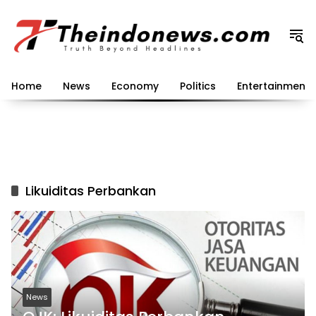
Langsung
ke
konten
Home
News
Economy
Politics
Entertainment
Likuiditas Perbankan
News