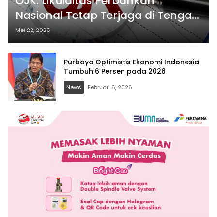
OJK: Likuiditas Perbankan
Nasional Tetap Terjaga di Tengah
Tekanan Global
Mei 22, 2026
Purbaya Optimistis Ekonomi Indonesia
Tumbuh 6 Persen pada 2026
News
Februari 6, 2026