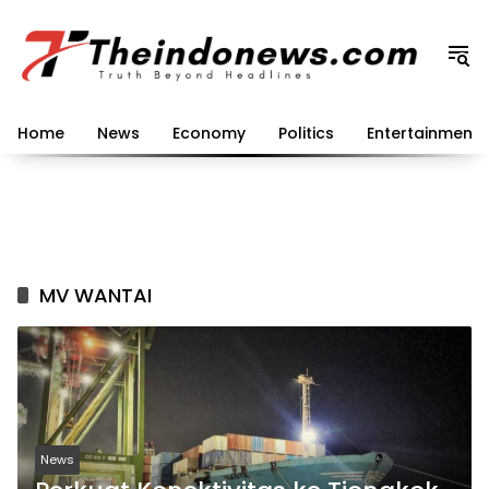
Langsung
ke
konten
Home
News
Economy
Politics
Entertainment
MV WANTAI
News