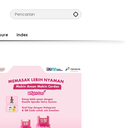
sure
Index