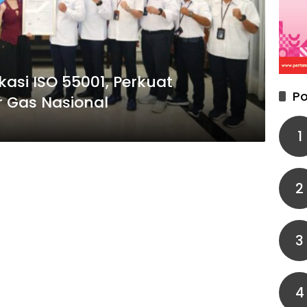
kasi ISO 55001, Perkuat
Po
r Gas Nasional
1
2
3
4