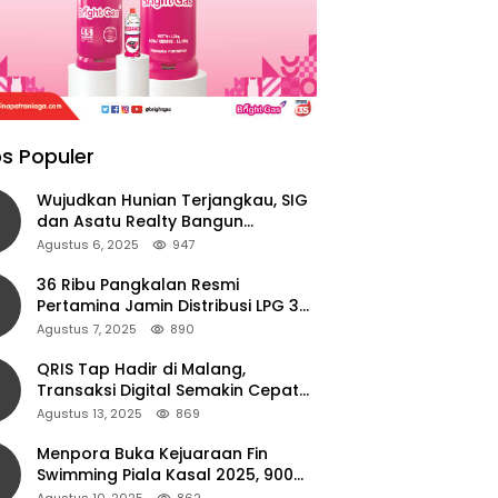
s Populer
Wujudkan Hunian Terjangkau, SIG
dan Asatu Realty Bangun
Perumahan di Cianjur
Agustus 6, 2025
947
36 Ribu Pangkalan Resmi
Pertamina Jamin Distribusi LPG 3
Kg Aman di Jawa Timur
Agustus 7, 2025
890
QRIS Tap Hadir di Malang,
Transaksi Digital Semakin Cepat
dan Mudah dengan Teknologi NFC
Agustus 13, 2025
869
Menpora Buka Kejuaraan Fin
Swimming Piala Kasal 2025, 900
Atlet Ambil Bagian
Agustus 10, 2025
862