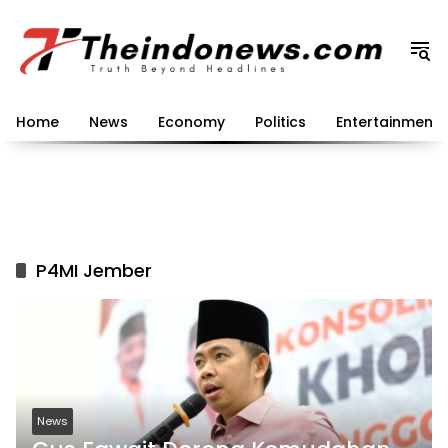
Langsung
ke
konten
Home
News
Economy
Politics
Entertainment
P4MI Jember
News