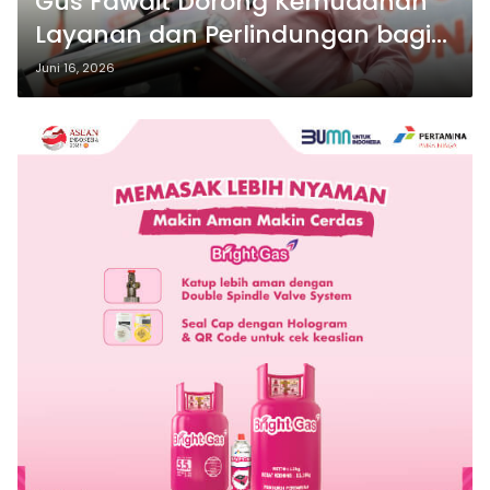
Gus Fawait Dorong Kemudahan
Layanan dan Perlindungan bagi
Pekerja Migran Jember.
Juni 16, 2026