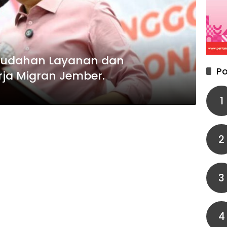
mudahan Layanan dan
Po
rja Migran Jember.
1
2
3
4