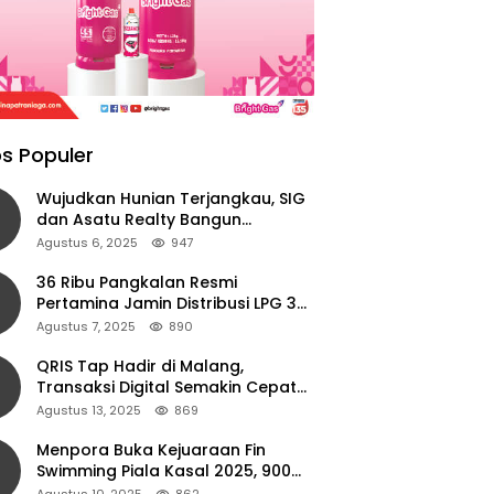
s Populer
Wujudkan Hunian Terjangkau, SIG
dan Asatu Realty Bangun
Perumahan di Cianjur
Agustus 6, 2025
947
36 Ribu Pangkalan Resmi
Pertamina Jamin Distribusi LPG 3
Kg Aman di Jawa Timur
Agustus 7, 2025
890
QRIS Tap Hadir di Malang,
Transaksi Digital Semakin Cepat
dan Mudah dengan Teknologi NFC
Agustus 13, 2025
869
Menpora Buka Kejuaraan Fin
Swimming Piala Kasal 2025, 900
Atlet Ambil Bagian
Agustus 10, 2025
862