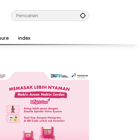
sure
Index