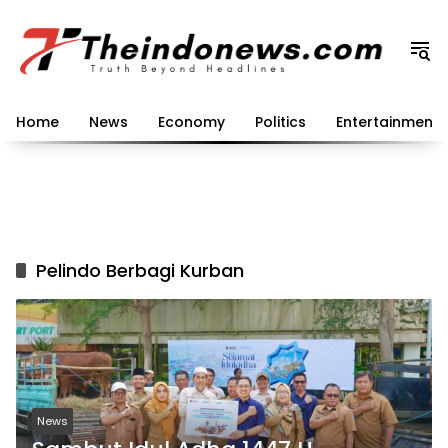
Langsung
ke
konten
Home
News
Economy
Politics
Entertainment
Pelindo Berbagi Kurban
News