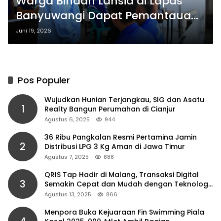
Warga Binaan Lansia di Lapas
Banyuwangi Dapat Pemantauan
Langsung dari Komda Jatim
Juni 19, 2026
Pos Populer
Wujudkan Hunian Terjangkau, SIG dan Asatu
1
Realty Bangun Perumahan di Cianjur
Agustus 6, 2025
944
36 Ribu Pangkalan Resmi Pertamina Jamin
2
Distribusi LPG 3 Kg Aman di Jawa Timur
Agustus 7, 2025
888
QRIS Tap Hadir di Malang, Transaksi Digital
3
Semakin Cepat dan Mudah dengan Teknologi
NFC
Agustus 13, 2025
866
Menpora Buka Kejuaraan Fin Swimming Piala