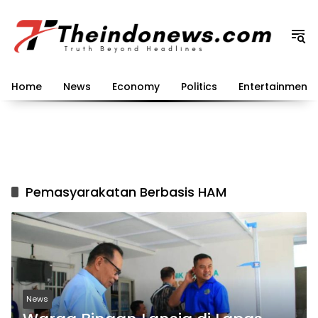
Langsung
ke
konten
Home
News
Economy
Politics
Entertainment
Pemasyarakatan Berbasis HAM
News