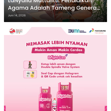
LaNyalla Mattalitti: Pendidikan
Agama Adalah Tameng Generasi
Muda Hadapi Degradasi Moral
Juni 14, 2026