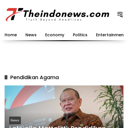
Langsung
ke
konten
Home
News
Economy
Politics
Entertainment
Pendidikan Agama
News