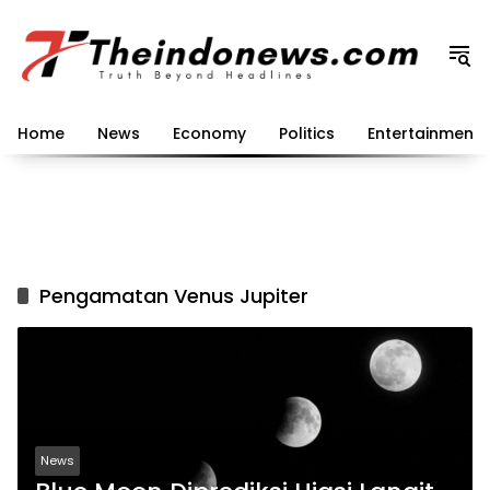
Langsung
ke
konten
Home
News
Economy
Politics
Entertainment
Pengamatan Venus Jupiter
News