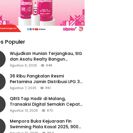
s Populer
Wujudkan Hunian Terjangkau, SIG
dan Asatu Realty Bangun
Perumahan di Cianjur
Agustus 6, 2025
948
36 Ribu Pangkalan Resmi
Pertamina Jamin Distribusi LPG 3
Kg Aman di Jawa Timur
Agustus 7, 2025
891
QRIS Tap Hadir di Malang,
Transaksi Digital Semakin Cepat
dan Mudah dengan Teknologi NFC
Agustus 13, 2025
870
Menpora Buka Kejuaraan Fin
Swimming Piala Kasal 2025, 900
Atlet Ambil Bagian
Agustus 10, 2025
864