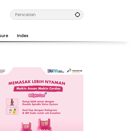
sure
Index