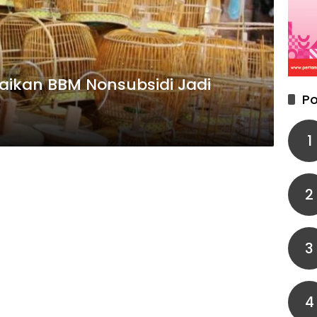
aikan BBM Nonsubsidi Jadi
Po
1
2
3
4