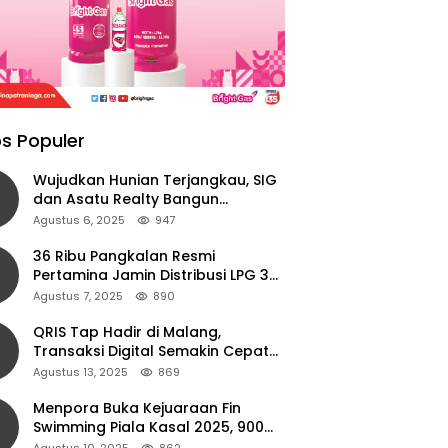
s Populer
Wujudkan Hunian Terjangkau, SIG
dan Asatu Realty Bangun
Perumahan di Cianjur
Agustus 6, 2025
947
36 Ribu Pangkalan Resmi
Pertamina Jamin Distribusi LPG 3
Kg Aman di Jawa Timur
Agustus 7, 2025
890
QRIS Tap Hadir di Malang,
Transaksi Digital Semakin Cepat
dan Mudah dengan Teknologi NFC
Agustus 13, 2025
869
Menpora Buka Kejuaraan Fin
Swimming Piala Kasal 2025, 900
Atlet Ambil Bagian
Agustus 10, 2025
862