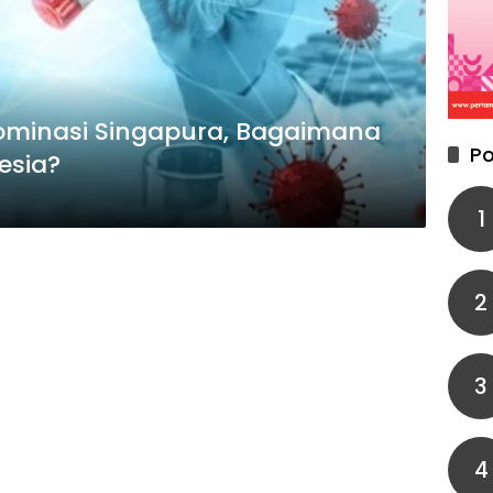
Dominasi Singapura, Bagaimana
Po
esia?
1
2
3
4