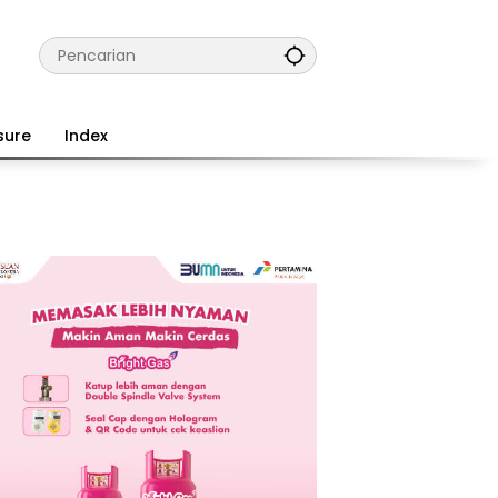
sure
Index