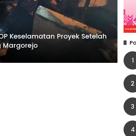
OP Keselamatan Proyek Setelah
Po
 Margorejo
1
2
3
4