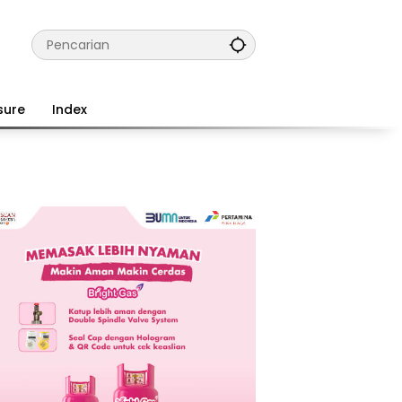
sure
Index