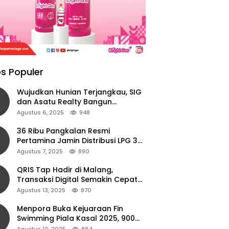
s Populer
Wujudkan Hunian Terjangkau, SIG
dan Asatu Realty Bangun
Perumahan di Cianjur
Agustus 6, 2025
948
36 Ribu Pangkalan Resmi
Pertamina Jamin Distribusi LPG 3
Kg Aman di Jawa Timur
Agustus 7, 2025
890
QRIS Tap Hadir di Malang,
Transaksi Digital Semakin Cepat
dan Mudah dengan Teknologi NFC
Agustus 13, 2025
870
Menpora Buka Kejuaraan Fin
Swimming Piala Kasal 2025, 900
Atlet Ambil Bagian
Agustus 10, 2025
864