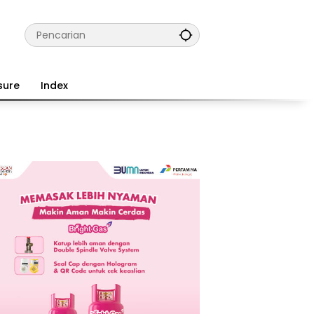
sure
Index