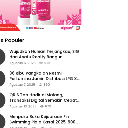
s Populer
Wujudkan Hunian Terjangkau, SIG
dan Asatu Realty Bangun
Perumahan di Cianjur
Agustus 6, 2025
948
36 Ribu Pangkalan Resmi
Pertamina Jamin Distribusi LPG 3
Kg Aman di Jawa Timur
Agustus 7, 2025
890
QRIS Tap Hadir di Malang,
Transaksi Digital Semakin Cepat
dan Mudah dengan Teknologi NFC
Agustus 13, 2025
870
Menpora Buka Kejuaraan Fin
Swimming Piala Kasal 2025, 900
Atlet Ambil Bagian
Agustus 10, 2025
864