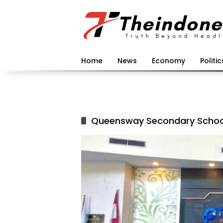
Langsung
ke
konten
Home
News
Economy
Politic
Queensway Secondary Schoo