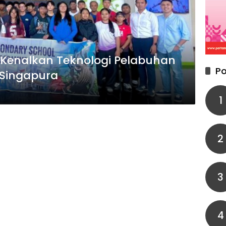
 Kenalkan Teknologi Pelabuhan
Po
 Singapura
1
2
3
4