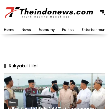
Langsung
ke
konten
Home
News
Economy
Politics
Entertainment
Rukyatul Hilal
News