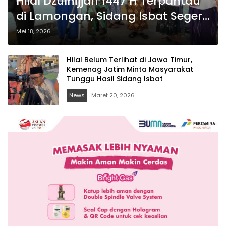
Hilal Dzulhijjah 1447 H Terpantau
di Lamongan, Sidang Isbat Segera
Digelar
Mei 18, 2026
Hilal Belum Terlihat di Jawa Timur,
Kemenag Jatim Minta Masyarakat
Tunggu Hasil Sidang Isbat
News
Maret 20, 2026