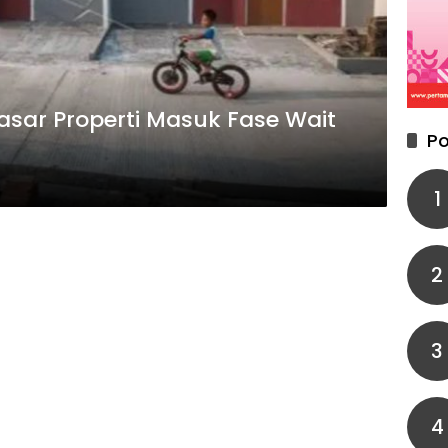
Pasar Properti Masuk Fase Wait
Po
1
2
3
4