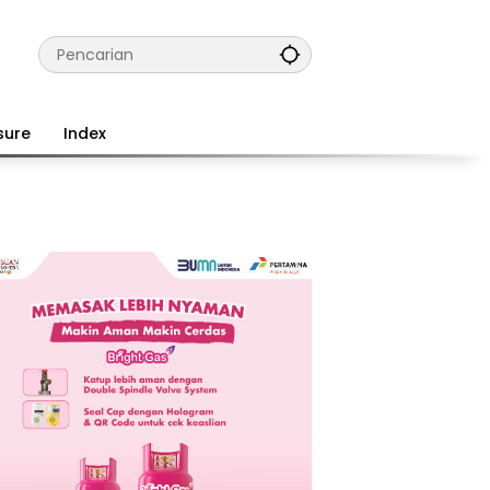
sure
Index