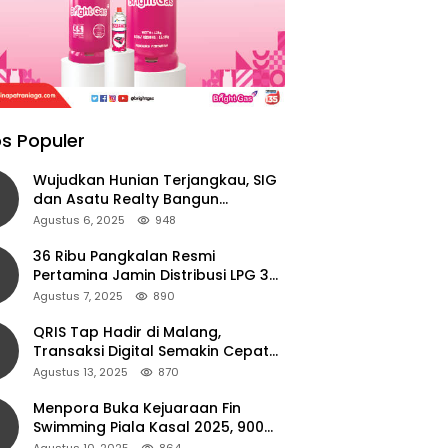
s Populer
Wujudkan Hunian Terjangkau, SIG
dan Asatu Realty Bangun
Perumahan di Cianjur
Agustus 6, 2025
948
36 Ribu Pangkalan Resmi
Pertamina Jamin Distribusi LPG 3
Kg Aman di Jawa Timur
Agustus 7, 2025
890
QRIS Tap Hadir di Malang,
Transaksi Digital Semakin Cepat
dan Mudah dengan Teknologi NFC
Agustus 13, 2025
870
Menpora Buka Kejuaraan Fin
Swimming Piala Kasal 2025, 900
Atlet Ambil Bagian
Agustus 10, 2025
864