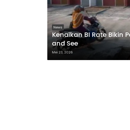
News
Kenaikan BI Rate Bikin 
and See
Mei 23, 2026