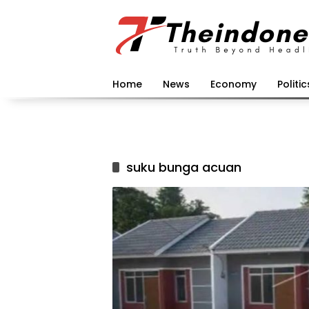
Langsung
ke
konten
Home
News
Economy
Politic
suku bunga acuan