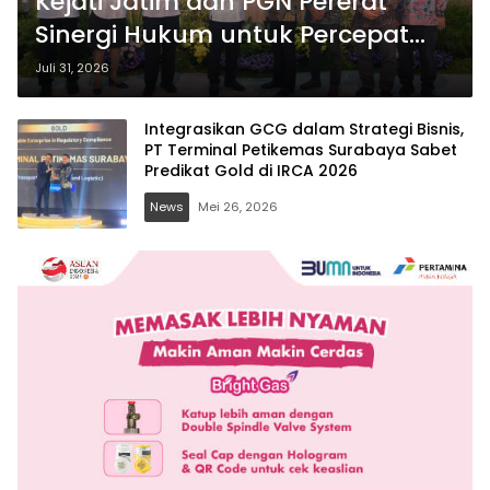
Kejati Jatim dan PGN Pererat
Sinergi Hukum untuk Percepat
Pengembangan Infrastruktur Gas
Juli 31, 2026
Bumi
Integrasikan GCG dalam Strategi Bisnis,
PT Terminal Petikemas Surabaya Sabet
Predikat Gold di IRCA 2026
News
Mei 26, 2026