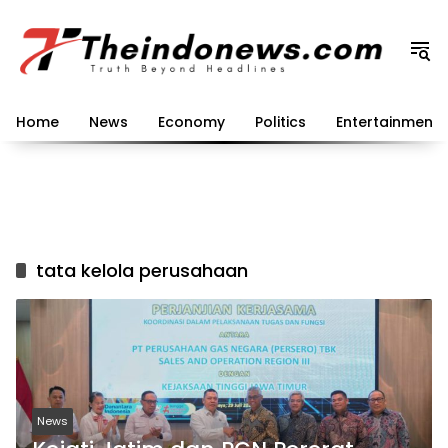
Langsung
ke
konten
Home
News
Economy
Politics
Entertainment
tata kelola perusahaan
News