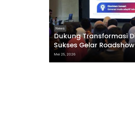
News
Dukung Transformasi Di
Sukses Gelar Roadshow 
Surabaya
Mei 25, 2026