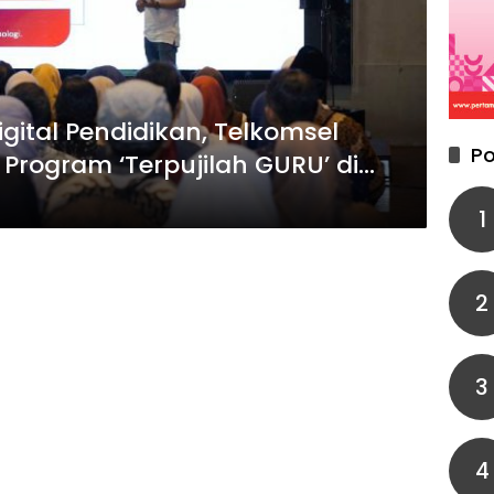
gital Pendidikan, Telkomsel
Po
Program ‘Terpujilah GURU’ di
1
2
3
4