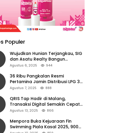
s Populer
Wujudkan Hunian Terjangkau, SIG
dan Asatu Realty Bangun
Perumahan di Cianjur
Agustus 6, 2025
944
36 Ribu Pangkalan Resmi
Pertamina Jamin Distribusi LPG 3
Kg Aman di Jawa Timur
Agustus 7, 2025
888
QRIS Tap Hadir di Malang,
Transaksi Digital Semakin Cepat
dan Mudah dengan Teknologi NFC
Agustus 13, 2025
866
Menpora Buka Kejuaraan Fin
Swimming Piala Kasal 2025, 900
Atlet Ambil Bagian
Agustus 10, 2025
859