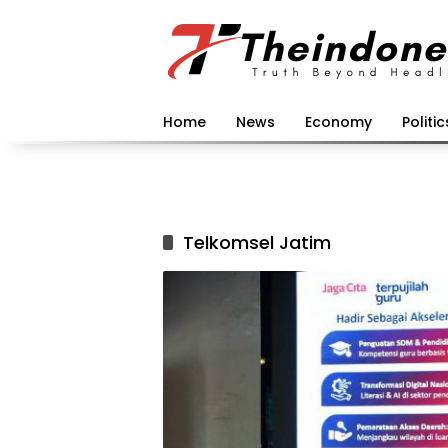
Langsung
ke
konten
Home
News
Economy
Politic
Telkomsel Jatim