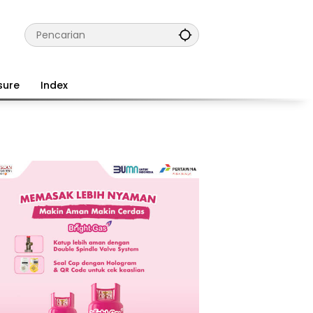
sure
Index