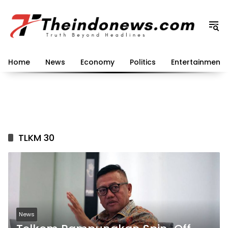
Langsung
ke
konten
Home
News
Economy
Politics
Entertainment
TLKM 30
News