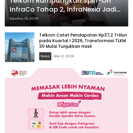
Telkom Rampungkan Spin-Off
InfraCo Tahap 2, InfraNexia Jadi
Pilar Utama Bisnis Wholesale
Agustus 10, 2026
Connectivity
Telkom Catat Pendapatan Rp37,2 Triliun
pada Kuartal I 2026, Transformasi TLKM
30 Mulai Tunjukkan Hasil
News
Mei 31, 2026