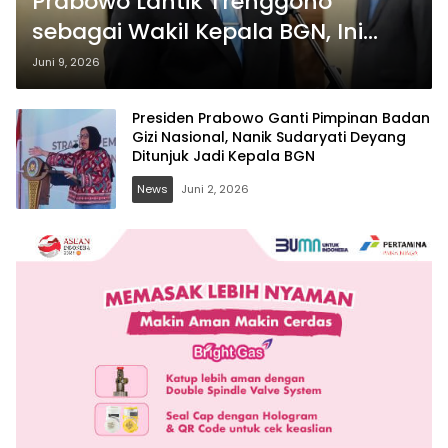
Prabowo Lantik Trenggono
sebagai Wakil Kepala BGN, Ini
Rekam Jejaknya
Juni 9, 2026
Presiden Prabowo Ganti Pimpinan Badan
Gizi Nasional, Nanik Sudaryati Deyang
Ditunjuk Jadi Kepala BGN
News
Juni 2, 2026