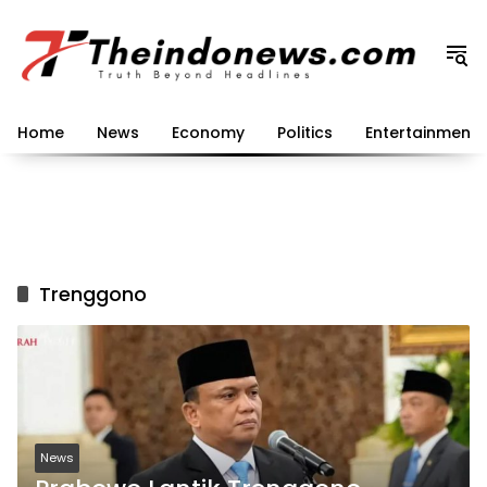
Langsung
ke
konten
Home
News
Economy
Politics
Entertainment
Trenggono
News