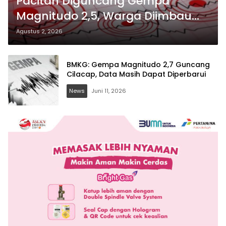
Pacitan Diguncang Gempa
Magnitudo 2,5, Warga Diimbau
Tetap Tenang
Agustus 2, 2026
BMKG: Gempa Magnitudo 2,7 Guncang
Cilacap, Data Masih Dapat Diperbarui
News
Juni 11, 2026