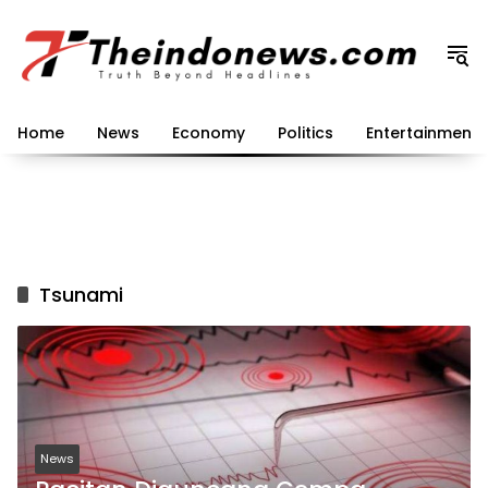
Langsung
ke
konten
Home
News
Economy
Politics
Entertainment
Tsunami
News