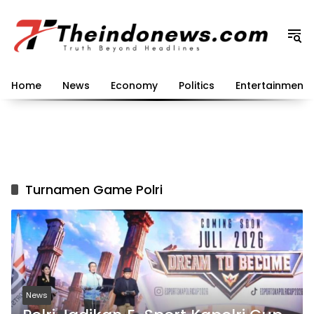
Langsung
ke
konten
Home
News
Economy
Politics
Entertainment
Turnamen Game Polri
News