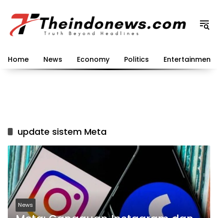
Langsung
ke
konten
Home
News
Economy
Politics
Entertainment
update sistem Meta
News