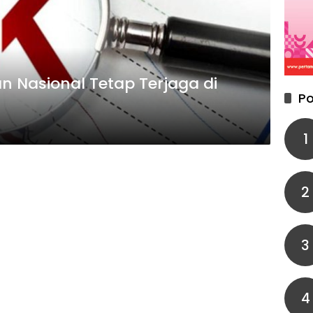
an Nasional Tetap Terjaga di
Po
l
1
2
3
4