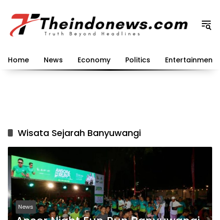
Langsung
ke
konten
Home
News
Economy
Politics
Entertainment
Wisata Sejarah Banyuwangi
News