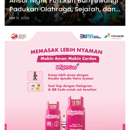
Ansor Night Fun Run Banyuwangi
Padukan Olahraga, Sejarah, dan
Kebersamaan
Mei 31, 2026