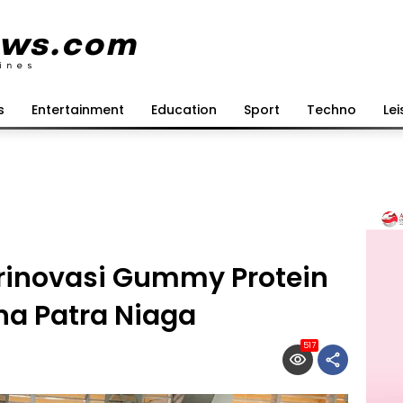
s
Entertainment
Education
Sport
Techno
Lei
rinovasi Gummy Protein
na Patra Niaga
517