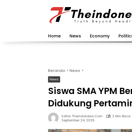
Langsung
ke
konten
Home
News
Economy
Politic
Beranda
News
News
Siswa SMA YPM Be
Didukung Pertami
Editor Theindonews.com
2 Min Baca
September 24, 2025