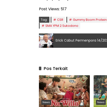
Post Views:
517
Tag:
CSR
Gummy Boom Protein
SMA YPM 2 Sukodono
Erick Cabut Permenpora 14/202
Pos Terkait
News
News