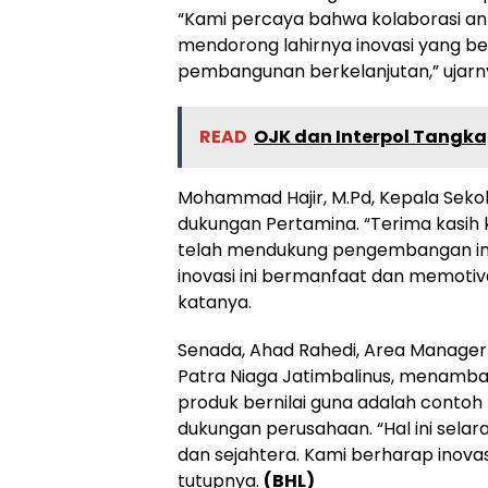
“Kami percaya bahwa kolaborasi ant
mendorong lahirnya inovasi yang b
pembangunan berkelanjutan,” ujarn
READ
OJK dan Interpol Tangkap
Mohammad Hajir, M.Pd, Kepala Seko
dukungan Pertamina. “Terima kasih
telah mendukung pengembangan inov
inovasi ini bermanfaat dan memotiv
katanya.
Senada, Ahad Rahedi, Area Manager
Patra Niaga Jatimbalinus, menamb
produk bernilai guna adalah contoh k
dukungan perusahaan. “Hal ini selar
dan sejahtera. Kami berharap inovasi 
tutupnya.
(BHL)