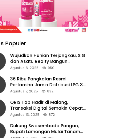
s Populer
Wujudkan Hunian Terjangkau, SIG
dan Asatu Realty Bangun
Perumahan di Cianjur
Agustus 6, 2025
950
36 Ribu Pangkalan Resmi
Pertamina Jamin Distribusi LPG 3
Kg Aman di Jawa Timur
Agustus 7, 2025
892
QRIS Tap Hadir di Malang,
Transaksi Digital Semakin Cepat
dan Mudah dengan Teknologi NFC
Agustus 13, 2025
872
Dukung Swasembada Pangan,
Bupati Lamongan Mulai Tanam
Padi Musim Ketiga
Agustus 6, 2025
869