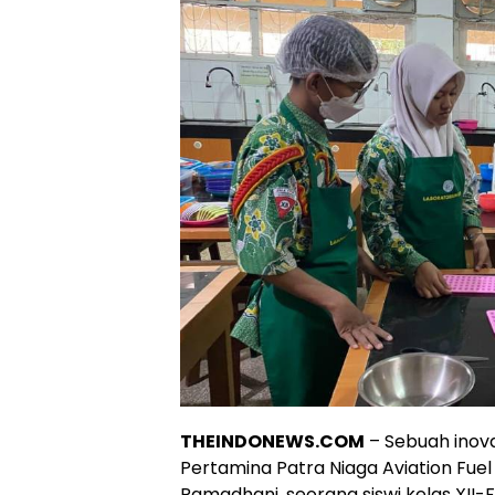
THEINDONEWS.COM
– Sebuah inova
Pertamina Patra Niaga Aviation Fuel
Ramadhani, seorang siswi kelas XII-