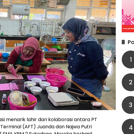
Po
1
2
3
si menarik lahir dari kolaborasi antara PT
 Terminal (AFT) Juanda dan Najwa Putri
4
F1 SMA YPM 2 Sukodono. Mereka berhasil