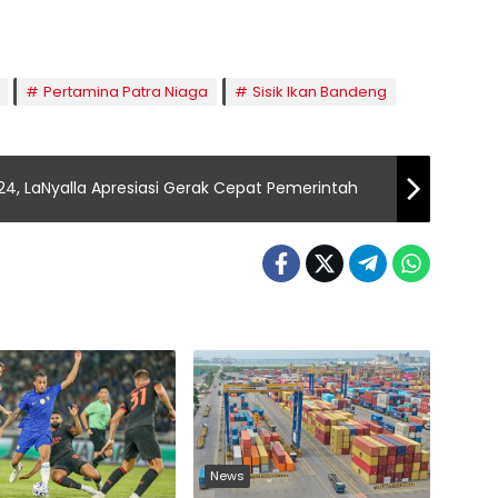
Pertamina Patra Niaga
Sisik Ikan Bandeng
4, LaNyalla Apresiasi Gerak Cepat Pemerintah
News