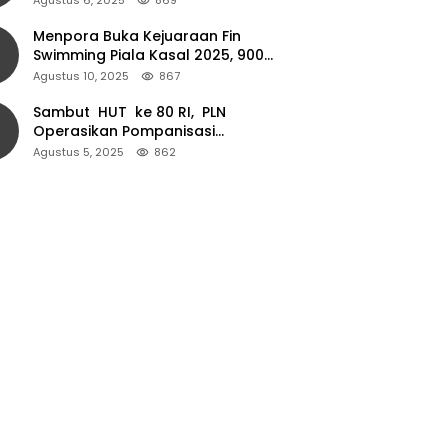
Menpora Buka Kejuaraan Fin
Swimming Piala Kasal 2025, 900
Atlet Ambil Bagian
Agustus 10, 2025
867
Sambut HUT ke 80 RI, PLN
Operasikan Pompanisasi
Persawahan dan Akses Air Bersih
Agustus 5, 2025
862