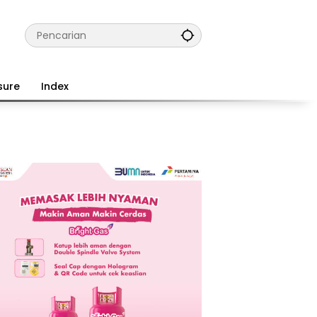
sure
Index