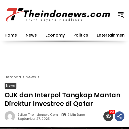
Langsung
ke
konten
Home
News
Economy
Politics
Entertainment
Beranda
News
News
OJK dan Interpol Tangkap Mantan
Direktur Investree di Qatar
601
Editor Theindonews.com
2 Min Baca
September 27, 2025