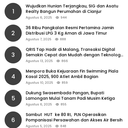
Wujudkan Hunian Terjangkau, SIG dan Asatu
1
Realty Bangun Perumahan di Cianjur
Agustus 6, 2025
944
36 Ribu Pangkalan Resmi Pertamina Jamin
2
Distribusi LPG 3 Kg Aman di Jawa Timur
Agustus 7, 2025
888
QRIS Tap Hadir di Malang, Transaksi Digital
3
Semakin Cepat dan Mudah dengan Teknologi
NFC
Agustus 13, 2025
866
Menpora Buka Kejuaraan Fin Swimming Piala
4
Kasal 2025, 900 Atlet Ambil Bagian
Agustus 10, 2025
859
Dukung Swasembada Pangan, Bupati
5
Lamongan Mulai Tanam Padi Musim Ketiga
Agustus 6, 2025
855
Sambut HUT ke 80 RI, PLN Operasikan
6
Pompanisasi Persawahan dan Akses Air Bersih
Agustus 5, 2025
848