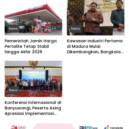
News
News
Pemerintah Jamin Harga
Kawasan Industri Pertama
Pertalite Tetap Stabil
di Madura Mulai
hingga Akhir 2026
Dikembangkan, Bangkalan
Jadi Lokasi Strategis
News
Konferensi Internasional di
Banyuwangi, Peserta Asing
Apresiasi Implementasi
Nilai-Nilai Islam