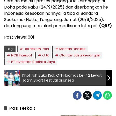
Setelah melalui proses panjang, AAG ditangkap di
Doha pada Rabu (24/9/2025) dan diterbangkan ke
Indonesia keesokan harinya. Ia tiba di Bandara
Soekarno-Hatta, Tangerang, Jumat (26/9/2025),
dan langsung menjalani pemeriksaan Interpol.
(QRF)
Post Views:
601
Tag:
Bareskrim Polri
Mantan Direktur
NCB Interpol
OJK
Otoritas Jasa Keuangan
PT Investree Radhika Jaya
Khofifah Buka Kick Off Haornas ke-42 Lewat
Jatim Sport Festival di Unesa
Pos Terkait