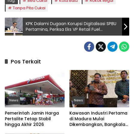
Tag:
Bea Cukai
Kota Batu
Rokok Ilegal
Tanpa Pita Cukai
KPK Dalami Dugaan Korupsi Digitalisasi SPBU
Pertamina, Periksa Eks VP Retail Fuel
Marketing
Pos Terkait
News
News
Pemerintah Jamin Harga
Kawasan Industri Pertama
Pertalite Tetap Stabil
di Madura Mulai
hingga Akhir 2026
Dikembangkan, Bangkalan
Jadi Lokasi Strategis