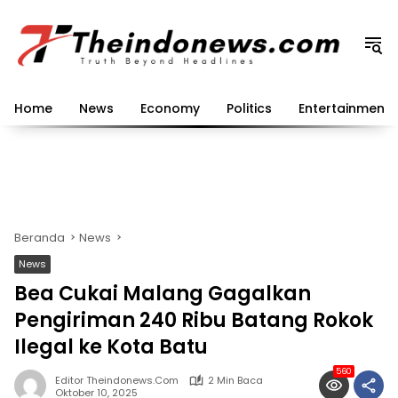
Langsung
ke
konten
Home
News
Economy
Politics
Entertainment
Beranda
News
News
Bea Cukai Malang Gagalkan
Pengiriman 240 Ribu Batang Rokok
Ilegal ke Kota Batu
560
Editor Theindonews.com
2 Min Baca
Oktober 10, 2025