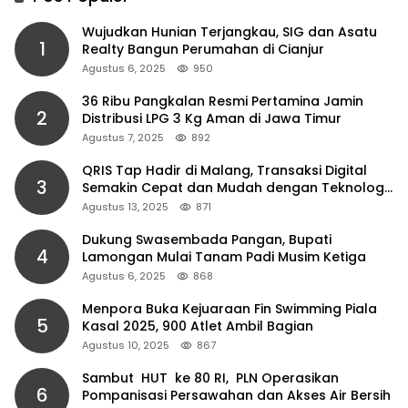
Wujudkan Hunian Terjangkau, SIG dan Asatu
1
Realty Bangun Perumahan di Cianjur
Agustus 6, 2025
950
36 Ribu Pangkalan Resmi Pertamina Jamin
2
Distribusi LPG 3 Kg Aman di Jawa Timur
Agustus 7, 2025
892
QRIS Tap Hadir di Malang, Transaksi Digital
3
Semakin Cepat dan Mudah dengan Teknologi
NFC
Agustus 13, 2025
871
Dukung Swasembada Pangan, Bupati
4
Lamongan Mulai Tanam Padi Musim Ketiga
Agustus 6, 2025
868
Menpora Buka Kejuaraan Fin Swimming Piala
5
Kasal 2025, 900 Atlet Ambil Bagian
Agustus 10, 2025
867
Sambut HUT ke 80 RI, PLN Operasikan
6
Pompanisasi Persawahan dan Akses Air Bersih