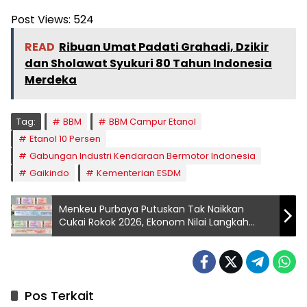
Post Views:
524
READ
Ribuan Umat Padati Grahadi, Dzikir
dan Sholawat Syukuri 80 Tahun Indonesia
Merdeka
Tag:
BBM
BBM Campur Etanol
Etanol 10 Persen
Gabungan Industri Kendaraan Bermotor Indonesia
Gaikindo
Kementerian ESDM
Menkeu Purbaya Putuskan Tak Naikkan
Cukai Rokok 2026, Ekonom Nilai Langkah
Tepat Selamatkan Industri
Pos Terkait