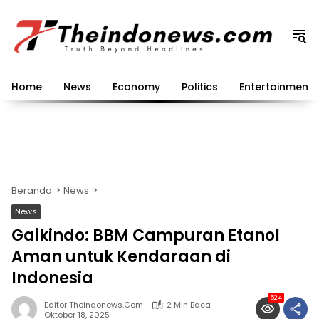
Langsung
ke
konten
Home
News
Economy
Politics
Entertainment
Beranda
News
News
Gaikindo: BBM Campuran Etanol
Aman untuk Kendaraan di
Indonesia
524
Editor Theindonews.com
2 Min Baca
Oktober 18, 2025