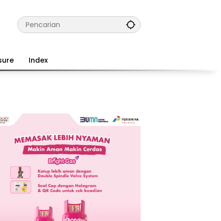
sure
Index