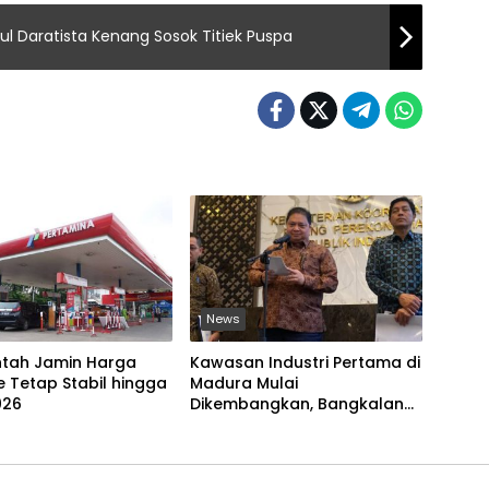
nul Daratista Kenang Sosok Titiek Puspa
News
ntah Jamin Harga
Kawasan Industri Pertama di
te Tetap Stabil hingga
Madura Mulai
026
Dikembangkan, Bangkalan
Jadi Lokasi Strategis