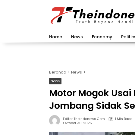
Langsung
ke
konten
Home
News
Economy
Politic
Beranda
News
News
Motor Mogok Usai Is
Jombang Sidak Se
Editor Theindonews.com
1 Min Baca
Oktober 30, 2025