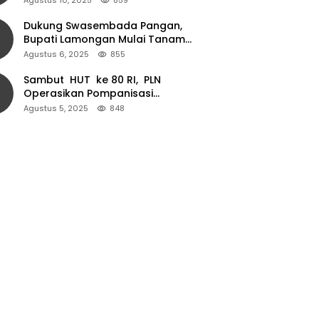
Dukung Swasembada Pangan,
Bupati Lamongan Mulai Tanam
Padi Musim Ketiga
Agustus 6, 2025
855
Sambut HUT ke 80 RI, PLN
Operasikan Pompanisasi
Persawahan dan Akses Air Bersih
Agustus 5, 2025
848