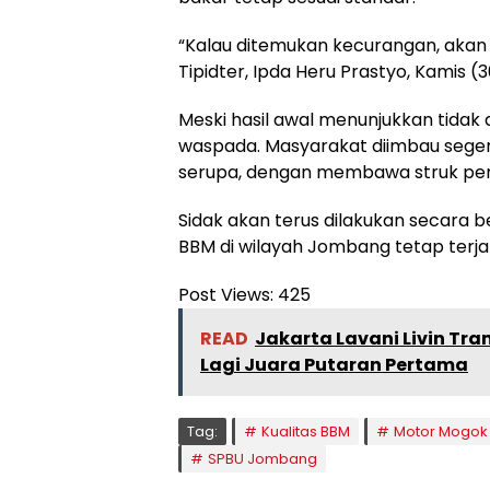
“Kalau ditemukan kecurangan, akan k
Tipidter, Ipda Heru Prastyo, Kamis (
Meski hasil awal menunjukkan tidak 
waspada. Masyarakat diimbau sege
serupa, dengan membawa struk pem
Sidak akan terus dilakukan secara 
BBM di wilayah Jombang tetap terj
Post Views:
425
READ
Jakarta Lavani Livin T
Lagi Juara Putaran Pertama
Tag:
Kualitas BBM
Motor Mogok
SPBU Jombang