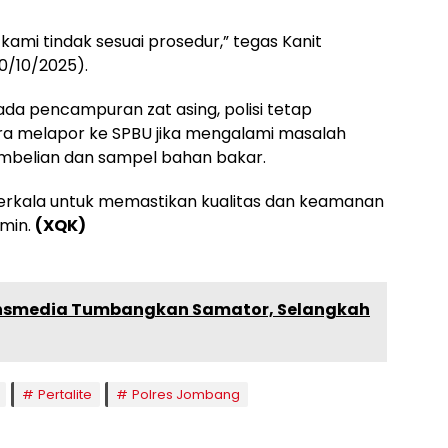
ami tindak sesuai prosedur,” tegas Kanit
30/10/2025).
ada pencampuran zat asing, polisi tetap
ra melapor ke SPBU jika mengalami masalah
belian dan sampel bahan bakar.
berkala untuk memastikan kualitas dan keamanan
amin.
(XQK)
ransmedia Tumbangkan Samator, Selangkah
Pertalite
Polres Jombang