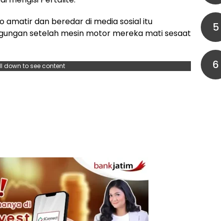
amatir dan beredar di media sosial itu
5
ungan setelah mesin motor mereka mati sesaat
6
ll down to see content