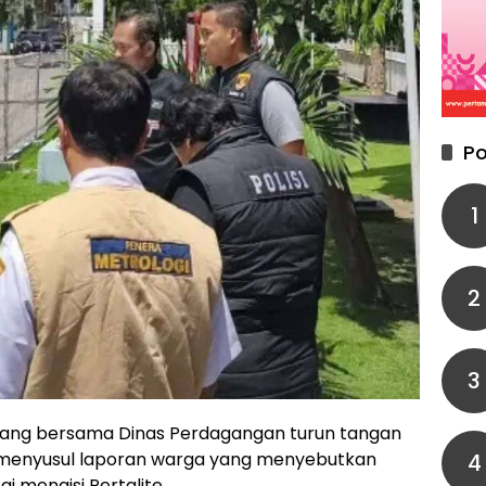
Po
1
2
3
ang bersama Dinas Perdagangan turun tangan
, menyusul laporan warga yang menyebutkan
4
 mengisi Pertalite.