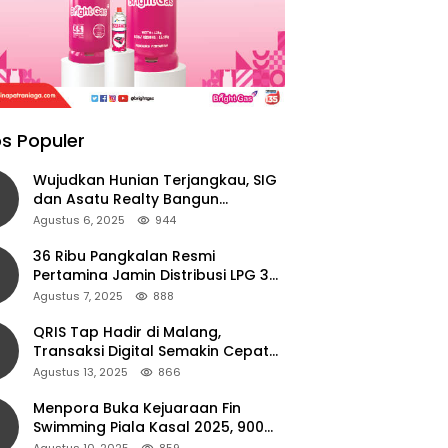
s Populer
Wujudkan Hunian Terjangkau, SIG
dan Asatu Realty Bangun
Perumahan di Cianjur
Agustus 6, 2025
944
36 Ribu Pangkalan Resmi
Pertamina Jamin Distribusi LPG 3
Kg Aman di Jawa Timur
Agustus 7, 2025
888
QRIS Tap Hadir di Malang,
Transaksi Digital Semakin Cepat
dan Mudah dengan Teknologi NFC
Agustus 13, 2025
866
Menpora Buka Kejuaraan Fin
Swimming Piala Kasal 2025, 900
Atlet Ambil Bagian
Agustus 10, 2025
859