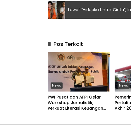
Lewat “Hidupku Untuk Cinta”, I
Pos Terkait
News
News
PWI Pusat dan AFPI Gelar
Pemeri
Workshop Jurnalistik,
Pertali
Perkuat Literasi Keuangan
Akhir 2
Digital dan Lawan Pinjol
Ilegal