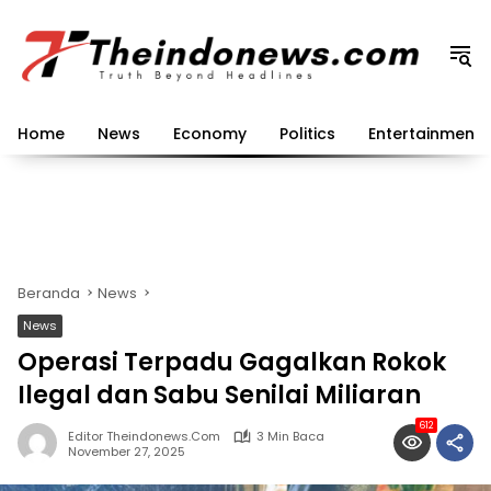
Langsung
ke
konten
Home
News
Economy
Politics
Entertainment
Beranda
News
News
Operasi Terpadu Gagalkan Rokok
Ilegal dan Sabu Senilai Miliaran
612
Editor Theindonews.com
3 Min Baca
November 27, 2025