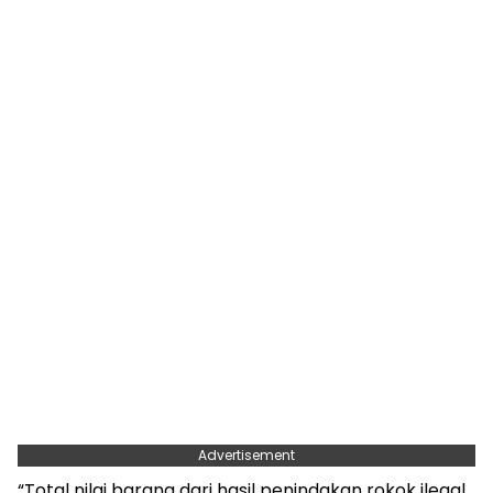
Advertisement
“Total nilai barang dari hasil penindakan rokok ilegal