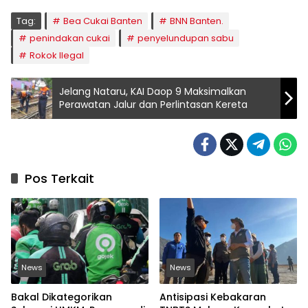
Tag:
Bea Cukai Banten
BNN Banten.
penindakan cukai
penyelundupan sabu
Rokok Ilegal
Jelang Nataru, KAI Daop 9 Maksimalkan
Perawatan Jalur dan Perlintasan Kereta
Pos Terkait
News
News
Bakal Dikategorikan
Antisipasi Kebakaran