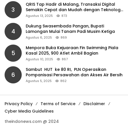
QRIS Tap Hadir di Malang, Transaksi Digital
3
Semakin Cepat dan Mudah dengan Teknologi
NFC
Agustus 13, 2025
873
Dukung Swasembada Pangan, Bupati
4
Lamongan Mulai Tanam Padi Musim Ketiga
Agustus 6, 2025
869
Menpora Buka Kejuaraan Fin Swimming Piala
5
Kasal 2025, 900 Atlet Ambil Bagian
Agustus 10, 2025
867
Sambut HUT ke 80 RI, PLN Operasikan
6
Pompanisasi Persawahan dan Akses Air Bersih
Agustus 5, 2025
862
Privacy Policy
Terms of Service
Disclaimer
Cyber Media Guidelines
theindonews.com @ 2024