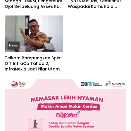
Sebagai UMKM, Pengemudi
TNBTS Meluas, Kemenhut
Ojol Berpeluang Akses KUR
Waspadai Karhutla di
Bersubsidi Tanpa Agunan
Jawa Timur
News
Telkom Rampungkan Spin-
Off InfraCo Tahap 2,
InfraNexia Jadi Pilar Utama
Bisnis Wholesale
Connectivity