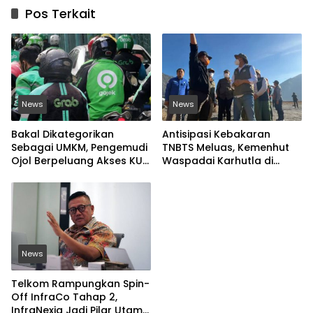
Pos Terkait
News
News
Bakal Dikategorikan
Antisipasi Kebakaran
Sebagai UMKM, Pengemudi
TNBTS Meluas, Kemenhut
Ojol Berpeluang Akses KUR
Waspadai Karhutla di
Bersubsidi Tanpa Agunan
Jawa Timur
News
Telkom Rampungkan Spin-
Off InfraCo Tahap 2,
InfraNexia Jadi Pilar Utama