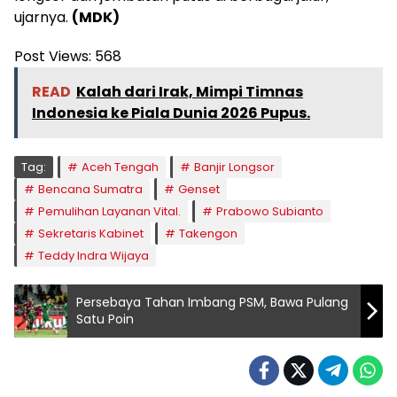
ujarnya.
(MDK)
Post Views:
568
READ
Kalah dari Irak, Mimpi Timnas
Indonesia ke Piala Dunia 2026 Pupus.
Tag:
Aceh Tengah
Banjir Longsor
Bencana Sumatra
Genset
Pemulihan Layanan Vital.
Prabowo Subianto
Sekretaris Kabinet
Takengon
Teddy Indra Wijaya
Persebaya Tahan Imbang PSM, Bawa Pulang
Satu Poin