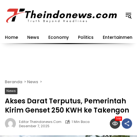
Langsung
ke
konten
Home
News
Economy
Politics
Entertainment
Beranda
News
News
Akses Darat Terputus, Pemerintah
Kirim Genset 250 KWH ke Takengon
568
Editor Theindonews.com
1 Min Baca
Desember 7, 2025