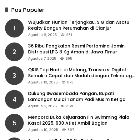
Pos Populer
Wujudkan Hunian Terjangkau, SIG dan Asatu
1
Realty Bangun Perumahan di Cianjur
Agustus 6, 2025
951
36 Ribu Pangkalan Resmi Pertamina Jamin
2
Distribusi LPG 3 Kg Aman di Jawa Timur
Agustus 7, 2025
895
QRIS Tap Hadir di Malang, Transaksi Digital
3
Semakin Cepat dan Mudah dengan Teknologi
NFC
Agustus 13, 2025
873
Dukung Swasembada Pangan, Bupati
4
Lamongan Mulai Tanam Padi Musim Ketiga
Agustus 6, 2025
869
Menpora Buka Kejuaraan Fin Swimming Piala
5
Kasal 2025, 900 Atlet Ambil Bagian
Agustus 10, 2025
867