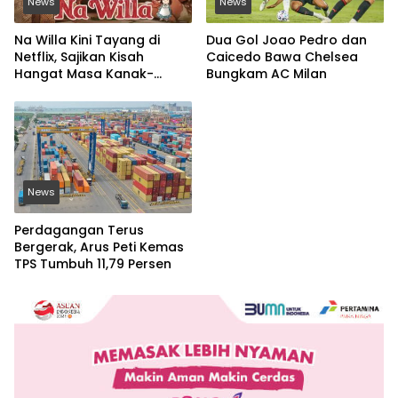
News
News
Na Willa Kini Tayang di
Dua Gol Joao Pedro dan
Netflix, Sajikan Kisah
Caicedo Bawa Chelsea
Hangat Masa Kanak-
Bungkam AC Milan
kanak
News
Perdagangan Terus
Bergerak, Arus Peti Kemas
TPS Tumbuh 11,79 Persen