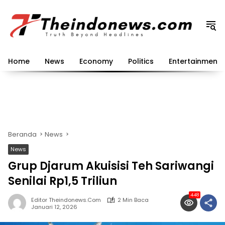
Langsung
ke
konten
Home
News
Economy
Politics
Entertainment
Beranda
News
News
Grup Djarum Akuisisi Teh Sariwangi
Senilai Rp1,5 Triliun
448
Editor Theindonews.com
2 Min Baca
Januari 12, 2026