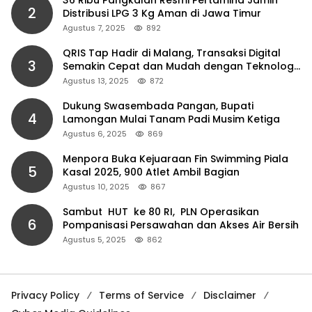
36 Ribu Pangkalan Resmi Pertamina Jamin
2
Distribusi LPG 3 Kg Aman di Jawa Timur
Agustus 7, 2025
892
QRIS Tap Hadir di Malang, Transaksi Digital
3
Semakin Cepat dan Mudah dengan Teknologi
NFC
Agustus 13, 2025
872
Dukung Swasembada Pangan, Bupati
4
Lamongan Mulai Tanam Padi Musim Ketiga
Agustus 6, 2025
869
Menpora Buka Kejuaraan Fin Swimming Piala
5
Kasal 2025, 900 Atlet Ambil Bagian
Agustus 10, 2025
867
Sambut HUT ke 80 RI, PLN Operasikan
6
Pompanisasi Persawahan dan Akses Air Bersih
Agustus 5, 2025
862
Privacy Policy
Terms of Service
Disclaimer