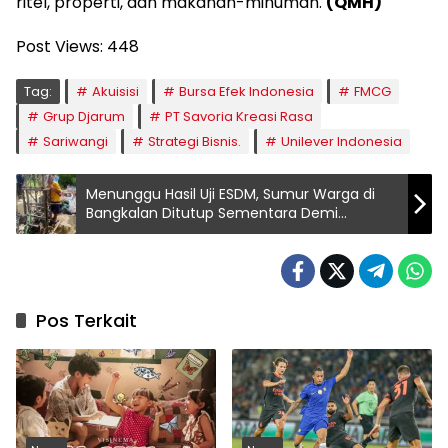
ritel, properti, dan makanan-minuman.
(QMH)
Post Views:
448
Tag:
Akuisisi
Bursa Efek Indonesia
FMCG
Grup Djarum
PT Savoria Kreasi Rasa
Sariwangi
Strategi Bisnis.
Unilever Indonesia
Menunggu Hasil Uji ESDM, Sumur Warga di
Bangkalan Ditutup Sementara Demi
Keamanan
Pos Terkait