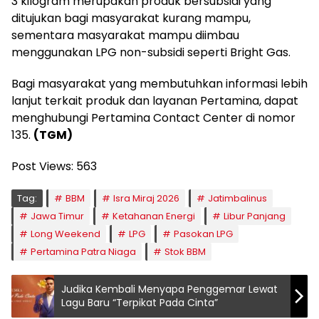
3 kilogram merupakan produk bersubsidi yang
ditujukan bagi masyarakat kurang mampu,
sementara masyarakat mampu diimbau
menggunakan LPG non-subsidi seperti Bright Gas.
Bagi masyarakat yang membutuhkan informasi lebih
lanjut terkait produk dan layanan Pertamina, dapat
menghubungi Pertamina Contact Center di nomor
135.
(TGM)
Post Views:
563
Tag:
BBM
Isra Miraj 2026
Jatimbalinus
Jawa Timur
Ketahanan Energi
Libur Panjang
Long Weekend
LPG
Pasokan LPG
Pertamina Patra Niaga
Stok BBM
Judika Kembali Menyapa Penggemar Lewat
Lagu Baru “Terpikat Pada Cinta”