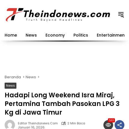
Langsung
ke
konten
Home
News
Economy
Politics
Entertainment
Beranda
News
News
Hadapi Long Weekend Isra Miraj,
Pertamina Tambah Pasokan LPG 3
Kg di Jawa Timur
563
Editor Theindonews.com
2 Min Baca
Januari 16, 2026