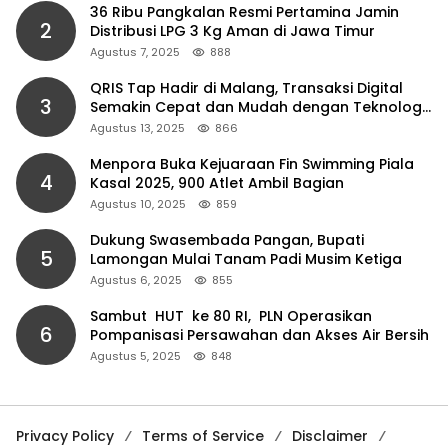
36 Ribu Pangkalan Resmi Pertamina Jamin
2
Distribusi LPG 3 Kg Aman di Jawa Timur
Agustus 7, 2025
888
QRIS Tap Hadir di Malang, Transaksi Digital
3
Semakin Cepat dan Mudah dengan Teknologi
NFC
Agustus 13, 2025
866
Menpora Buka Kejuaraan Fin Swimming Piala
4
Kasal 2025, 900 Atlet Ambil Bagian
Agustus 10, 2025
859
Dukung Swasembada Pangan, Bupati
5
Lamongan Mulai Tanam Padi Musim Ketiga
Agustus 6, 2025
855
Sambut HUT ke 80 RI, PLN Operasikan
6
Pompanisasi Persawahan dan Akses Air Bersih
Agustus 5, 2025
848
Privacy Policy
Terms of Service
Disclaimer