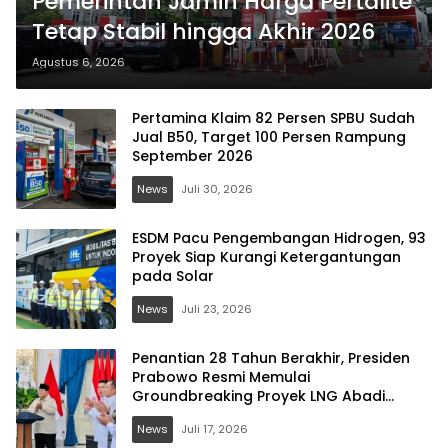
Pemerintah Jamin Harga Pertalite
Tetap Stabil hingga Akhir 2026
Agustus 6, 2026
Pertamina Klaim 82 Persen SPBU Sudah
Jual B50, Target 100 Persen Rampung
September 2026
News
Juli 30, 2026
ESDM Pacu Pengembangan Hidrogen, 93
Proyek Siap Kurangi Ketergantungan
pada Solar
News
Juli 23, 2026
Penantian 28 Tahun Berakhir, Presiden
Prabowo Resmi Memulai
Groundbreaking Proyek LNG Abadi
Masela
News
Juli 17, 2026