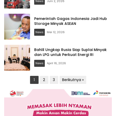
News
Juni 2, 2026
Pemerintah Gagas Indonesia Jadi Hub
Storage Minyak ASEAN
News
Mei 12, 2026
Bahlil Ungkap Rusia Siap Suplai Minyak
dan LPG untuk Perkuat Energi RI
News
April 16, 2026
Paginasi
1
2
3
Berikutnya »
pos