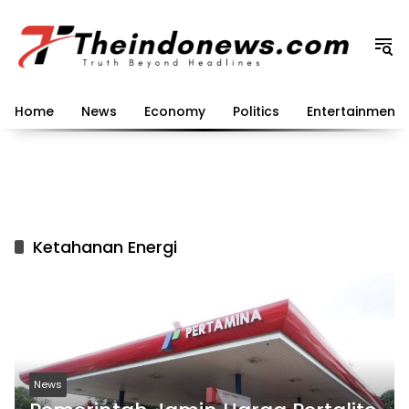
Langsung
ke
konten
Home
News
Economy
Politics
Entertainment
Ketahanan Energi
News