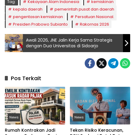
Tag:
Kekayaan Alam Indonesia
kemiskinan
kepala daerah
pemerintah pusat dan daerah
pengentasan kemiskinan
Persatuan Nasional.
Presiden Prabowo Subianto
Rakornas 2026
Awali 2026, JNE Jalin Kerja Sama Strategis
dengan Dua Universitas di Sidoarjo
Pos Terkait
News
News
Rumah Kontrakan Jadi
Tekan Risiko Keracunan,