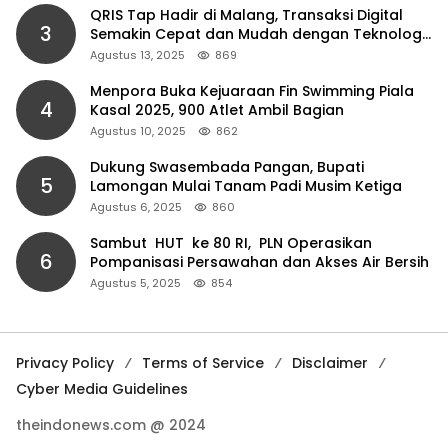
QRIS Tap Hadir di Malang, Transaksi Digital
3
Semakin Cepat dan Mudah dengan Teknologi
NFC
Agustus 13, 2025
869
Menpora Buka Kejuaraan Fin Swimming Piala
4
Kasal 2025, 900 Atlet Ambil Bagian
Agustus 10, 2025
862
Dukung Swasembada Pangan, Bupati
5
Lamongan Mulai Tanam Padi Musim Ketiga
Agustus 6, 2025
860
Sambut HUT ke 80 RI, PLN Operasikan
6
Pompanisasi Persawahan dan Akses Air Bersih
Agustus 5, 2025
854
Privacy Policy
Terms of Service
Disclaimer
Cyber Media Guidelines
theindonews.com @ 2024