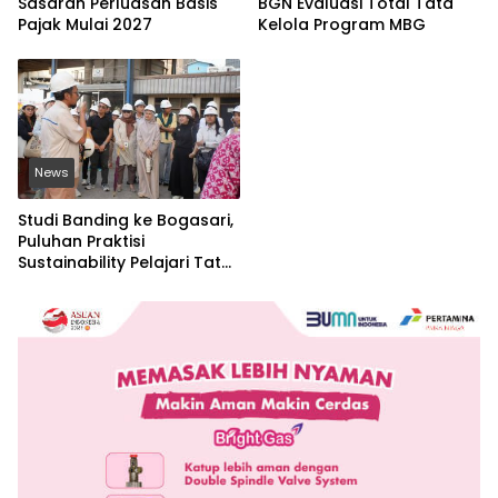
Sasaran Perluasan Basis
BGN Evaluasi Total Tata
Pajak Mulai 2027
Kelola Program MBG
News
Studi Banding ke Bogasari,
Puluhan Praktisi
Sustainability Pelajari Tata
Kelola Industri
Berkelanjutan