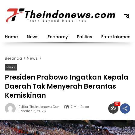
Langsung
ke
konten
Home
News
Economy
Politics
Entertainment
Beranda
News
News
Presiden Prabowo Ingatkan Kepala
Daerah Tak Menyerah Berantas
Kemiskinan
521
Editor Theindonews.com
2 Min Baca
Februari 3, 2026