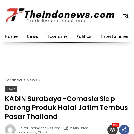
Langsung
ke
konten
Home
News
Economy
Politics
Entertainment
Beranda
News
News
KADIN Surabaya–Comasia Siap
Dorong Produk Halal Jatim Tembus
Pasar Thailand
556
Editor Theindonews.com
2 Min Baca
Februari 12, 2026