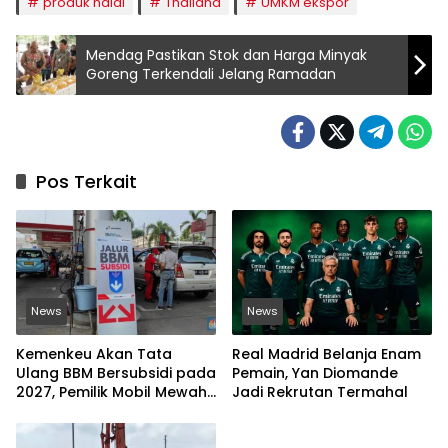
produk halal
Thailand
UMKM ekspor
Mendag Pastikan Stok dan Harga Minyak
Goreng Terkendali Jelang Ramadan
Pos Terkait
News
News
Kemenkeu Akan Tata
Real Madrid Belanja Enam
Ulang BBM Bersubsidi pada
Pemain, Yan Diomande
2027, Pemilik Mobil Mewah
Jadi Rekrutan Termahal
Jadi Sorotan