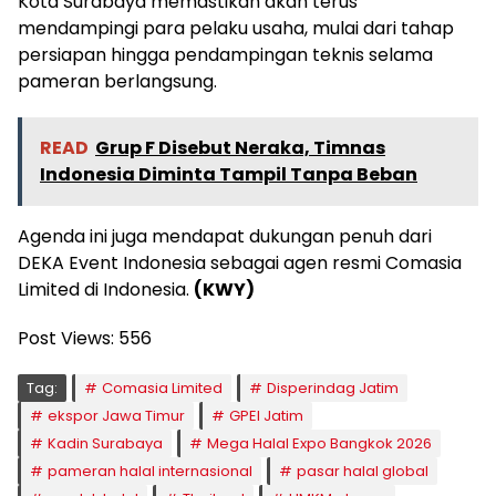
Kota Surabaya memastikan akan terus
mendampingi para pelaku usaha, mulai dari tahap
persiapan hingga pendampingan teknis selama
pameran berlangsung.
READ
Grup F Disebut Neraka, Timnas
Indonesia Diminta Tampil Tanpa Beban
Agenda ini juga mendapat dukungan penuh dari
DEKA Event Indonesia sebagai agen resmi Comasia
Limited di Indonesia.
(KWY)
Post Views:
556
Tag:
Comasia Limited
Disperindag Jatim
ekspor Jawa Timur
GPEI Jatim
Kadin Surabaya
Mega Halal Expo Bangkok 2026
pameran halal internasional
pasar halal global