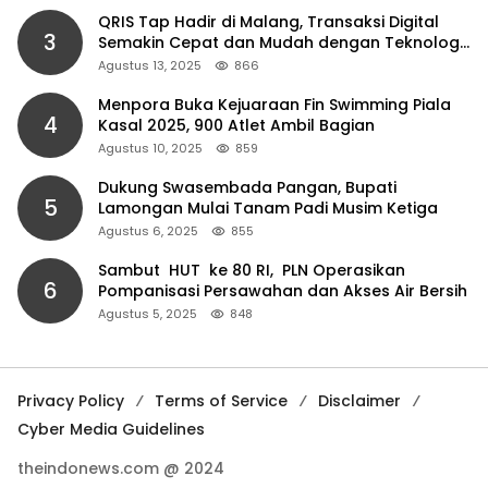
QRIS Tap Hadir di Malang, Transaksi Digital
3
Semakin Cepat dan Mudah dengan Teknologi
NFC
Agustus 13, 2025
866
Menpora Buka Kejuaraan Fin Swimming Piala
4
Kasal 2025, 900 Atlet Ambil Bagian
Agustus 10, 2025
859
Dukung Swasembada Pangan, Bupati
5
Lamongan Mulai Tanam Padi Musim Ketiga
Agustus 6, 2025
855
Sambut HUT ke 80 RI, PLN Operasikan
6
Pompanisasi Persawahan dan Akses Air Bersih
Agustus 5, 2025
848
Privacy Policy
Terms of Service
Disclaimer
Cyber Media Guidelines
theindonews.com @ 2024