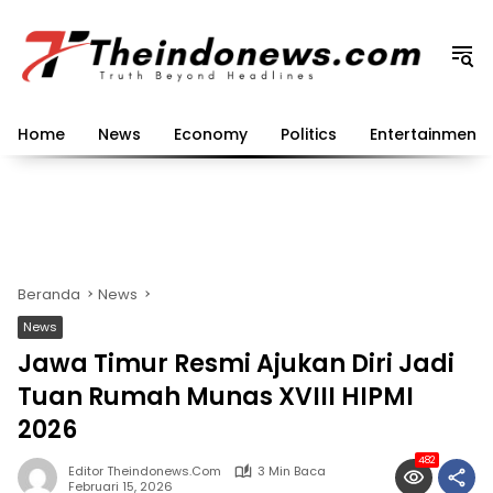
Langsung
ke
konten
Home
News
Economy
Politics
Entertainment
Beranda
News
News
Jawa Timur Resmi Ajukan Diri Jadi
Tuan Rumah Munas XVIII HIPMI
2026
482
Editor Theindonews.com
3 Min Baca
Februari 15, 2026