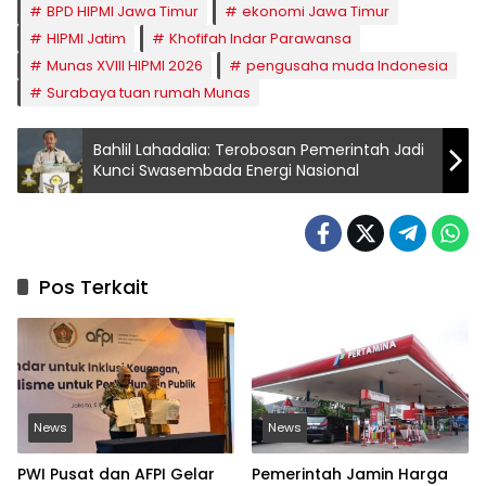
BPD HIPMI Jawa Timur
ekonomi Jawa Timur
HIPMI Jatim
Khofifah Indar Parawansa
Munas XVIII HIPMI 2026
pengusaha muda Indonesia
Surabaya tuan rumah Munas
Bahlil Lahadalia: Terobosan Pemerintah Jadi
Kunci Swasembada Energi Nasional
Pos Terkait
News
News
PWI Pusat dan AFPI Gelar
Pemerintah Jamin Harga