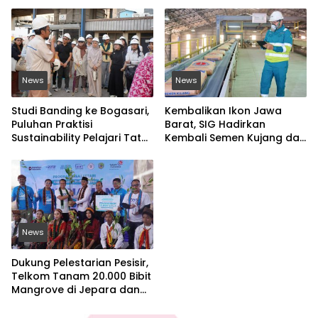
News
News
Studi Banding ke Bogasari,
Kembalikan Ikon Jawa
Puluhan Praktisi
Barat, SIG Hadirkan
Sustainability Pelajari Tata
Kembali Semen Kujang dan
Kelola Industri
Gandeng PERSIB Bandung
Berkelanjutan
News
Dukung Pelestarian Pesisir,
Telkom Tanam 20.000 Bibit
Mangrove di Jepara dan
Manggarai Barat