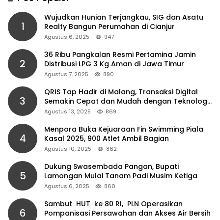
Wujudkan Hunian Terjangkau, SIG dan Asatu
1
Realty Bangun Perumahan di Cianjur
Agustus 6, 2025
947
36 Ribu Pangkalan Resmi Pertamina Jamin
2
Distribusi LPG 3 Kg Aman di Jawa Timur
Agustus 7, 2025
890
QRIS Tap Hadir di Malang, Transaksi Digital
3
Semakin Cepat dan Mudah dengan Teknologi
NFC
Agustus 13, 2025
869
Menpora Buka Kejuaraan Fin Swimming Piala
4
Kasal 2025, 900 Atlet Ambil Bagian
Agustus 10, 2025
862
Dukung Swasembada Pangan, Bupati
5
Lamongan Mulai Tanam Padi Musim Ketiga
Agustus 6, 2025
860
Sambut HUT ke 80 RI, PLN Operasikan
6
Pompanisasi Persawahan dan Akses Air Bersih