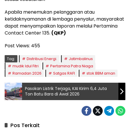
Apabila menemukan pelanggaran atau
ketidaknyamanan di lembaga penyalur, masyarakat
dapat menyampaikan laporan melalui Pertamina
Contact Center 135.
(QKP)
Post Views:
455
Tag:
Distribusi Energi.
Jatimbalinus
mudik Idul Fitri
Pertamina Patra Niaga
Ramadan 2026
Satgas RAFI
stok BBM aman
Pasokan Listrik Terjaga, KAI Kirim 6,4 Juta
Ton Batu Bara di Awal 2026
Pos Terkait