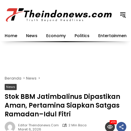
Langsung
ke
konten
Home
News
Economy
Politics
Entertainment
Beranda
News
News
Stok BBM Jatimbalinus Dipastikan
Aman, Pertamina Siapkan Satgas
Ramadan–Idul Fitri
455
Editor Theindonews.com
2 Min Baca
Maret 6, 2026