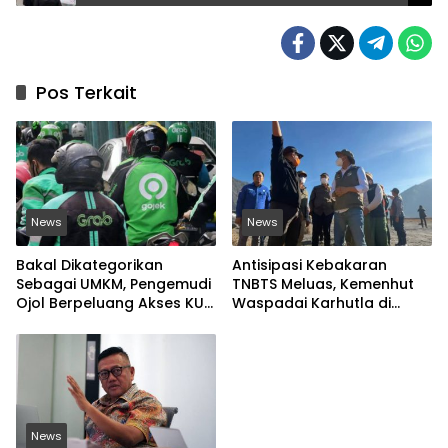
Pos Terkait
News
News
Bakal Dikategorikan
Antisipasi Kebakaran
Sebagai UMKM, Pengemudi
TNBTS Meluas, Kemenhut
Ojol Berpeluang Akses KUR
Waspadai Karhutla di
Bersubsidi Tanpa Agunan
Jawa Timur
News