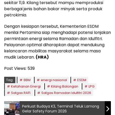
sekitar 11,9. Kilang tersebut mampu memproduksi
berbagai jenis bahan bakar minyak serta produk
petrokimia.
Dengan kesiapan tersebut, Kementerian ESDM
menilai Pertamina siap menghadapi potensi lonjakan
permintaan energi selama Ramadan dan Idulfitri.
Pelayanan optimal diharapkan dapat mendukung
kelancaran mobilitas masyarakat selama masa
mudik Lebaran.
(HRA)
Post Views:
539
Tag:
BBM
energi nasional
ESDM
Ketahanan Energi
Kilang Balongan
LPG
Satgas RAFI.
Satgas Ramadan Idulfitri 2026
Perkuat Budaya K3, Terminal Teluk Lamong
Gelar Safety Forum 2026