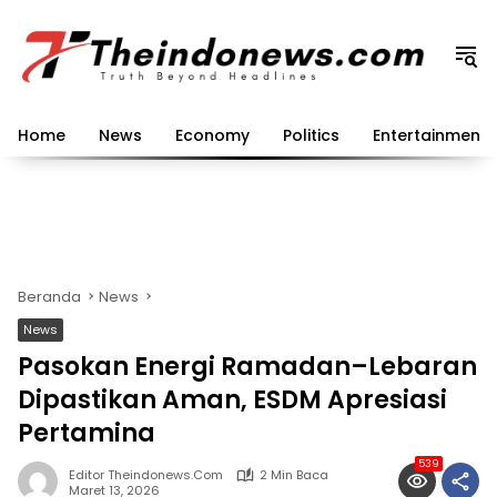
Langsung
ke
konten
Home
News
Economy
Politics
Entertainment
Beranda
News
News
Pasokan Energi Ramadan–Lebaran
Dipastikan Aman, ESDM Apresiasi
Pertamina
539
Editor Theindonews.com
2 Min Baca
Maret 13, 2026