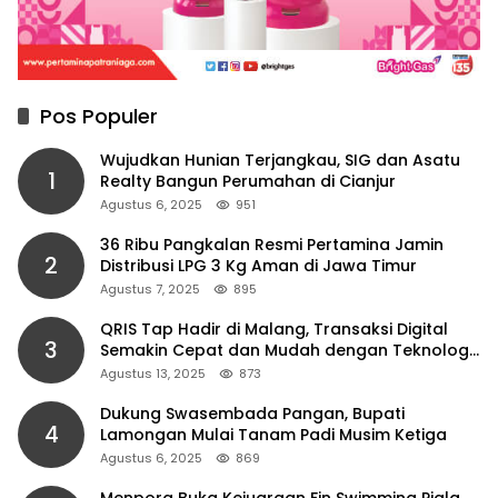
Pos Populer
Wujudkan Hunian Terjangkau, SIG dan Asatu
1
Realty Bangun Perumahan di Cianjur
Agustus 6, 2025
951
36 Ribu Pangkalan Resmi Pertamina Jamin
2
Distribusi LPG 3 Kg Aman di Jawa Timur
Agustus 7, 2025
895
QRIS Tap Hadir di Malang, Transaksi Digital
3
Semakin Cepat dan Mudah dengan Teknologi
NFC
Agustus 13, 2025
873
Dukung Swasembada Pangan, Bupati
4
Lamongan Mulai Tanam Padi Musim Ketiga
Agustus 6, 2025
869