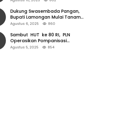
Dukung Swasembada Pangan,
Bupati Lamongan Mulai Tanam
Padi Musim Ketiga
Agustus 6, 2025
860
Sambut HUT ke 80 RI, PLN
Operasikan Pompanisasi
Persawahan dan Akses Air Bersih
Agustus 5, 2025
854