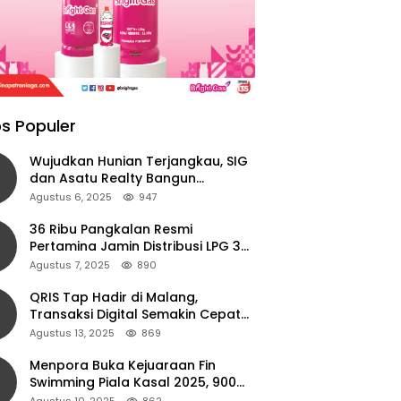
s Populer
Wujudkan Hunian Terjangkau, SIG
dan Asatu Realty Bangun
Perumahan di Cianjur
Agustus 6, 2025
947
36 Ribu Pangkalan Resmi
Pertamina Jamin Distribusi LPG 3
Kg Aman di Jawa Timur
Agustus 7, 2025
890
QRIS Tap Hadir di Malang,
Transaksi Digital Semakin Cepat
dan Mudah dengan Teknologi NFC
Agustus 13, 2025
869
Menpora Buka Kejuaraan Fin
Swimming Piala Kasal 2025, 900
Atlet Ambil Bagian
Agustus 10, 2025
862