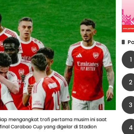
Po
1
2
3
iap mengangkat trofi pertama musim ini saat
nal Carabao Cup yang digelar di Stadion
4