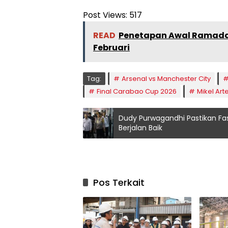
Post Views:
517
READ
Penetapan Awal Ramadan 
Februari
Tag:
Arsenal vs Manchester City
Final Carabao Cup 2026
Mikel Art
Dudy Purwagandhi Pastikan Fasi
Berjalan Baik
Pos Terkait