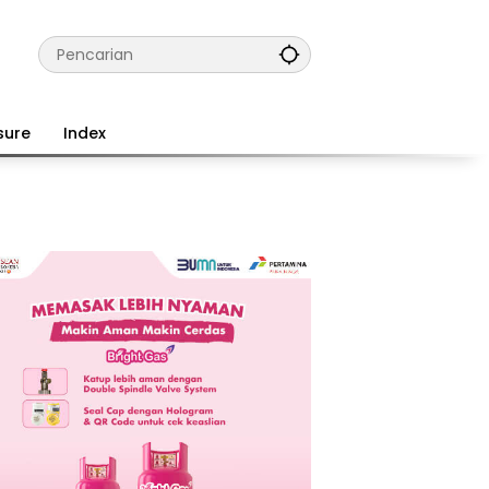
sure
Index