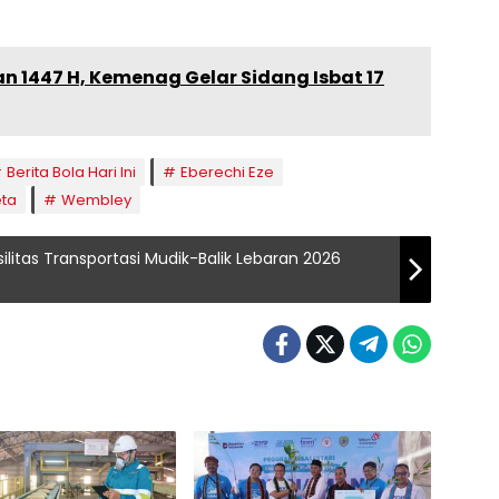
1447 H, Kemenag Gelar Sidang Isbat 17
Berita Bola Hari Ini
Eberechi Eze
eta
Wembley
litas Transportasi Mudik-Balik Lebaran 2026