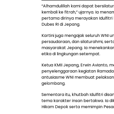
“Alhamdulillah kami dapat bersil
kembali ke fitrah,” ujarnya. Ia me
pertama dirinya merayakan Idulfitr
Dubes RI di Jepang.
Kartini juga mengajak seluruh WNI 
persaudaraan, dan silaturahmi, ser
masyarakat Jepang. Ia menekankan
etika di lingkungan setempat.
Ketua KMII Jepang, Erwin Avianto, 
penyelenggaraan kegiatan Ramadan hi
antusiasme WNI membuat pelaksanaan
gelombang.
Sementara itu, khutbah Idulfitri d
tema karakter insan bertakwa. Ia di
Hikam Depok serta memimpin Pesantr