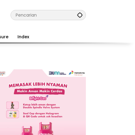
sure
Index