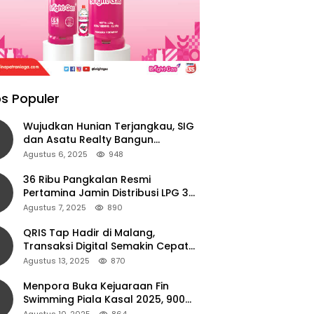
s Populer
Wujudkan Hunian Terjangkau, SIG
dan Asatu Realty Bangun
Perumahan di Cianjur
Agustus 6, 2025
948
36 Ribu Pangkalan Resmi
Pertamina Jamin Distribusi LPG 3
Kg Aman di Jawa Timur
Agustus 7, 2025
890
QRIS Tap Hadir di Malang,
Transaksi Digital Semakin Cepat
dan Mudah dengan Teknologi NFC
Agustus 13, 2025
870
Menpora Buka Kejuaraan Fin
Swimming Piala Kasal 2025, 900
Atlet Ambil Bagian
Agustus 10, 2025
864