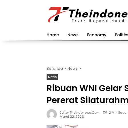
Langsung
ke
konten
Home
News
Economy
Politic
Beranda
News
News
Ribuan WNI Gelar Sa
Pererat Silaturahm
Editor Theindonews.com
2 Min Baca
Maret 22, 2026