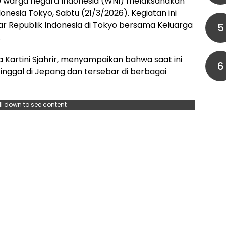
00 warga negara Indonesia (WNI) melaksanakan
Indonesia Tokyo, Sabtu (21/3/2026). Kegiatan ini
r Republik Indonesia di Tokyo bersama Keluarga
5
.
 Kartini Sjahrir, menyampaikan bahwa saat ini
6
tinggal di Jepang dan tersebar di berbagai
ll down to see content