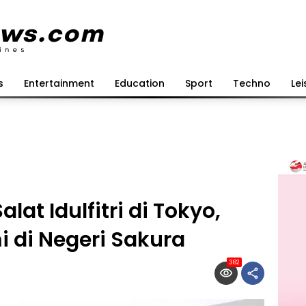
s
Entertainment
Education
Sport
Techno
Lei
lat Idulfitri di Tokyo,
i di Negeri Sakura
382