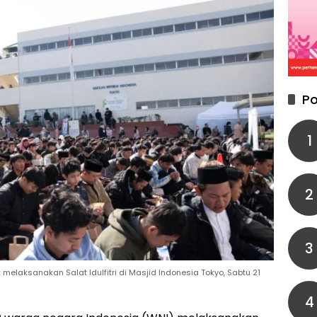
Po
1
2
3
laksanakan Salat Idulfitri di Masjid Indonesia Tokyo, Sabtu 21
4