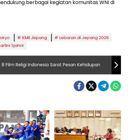
endukung berbagai kegiatan komunitas WNI di
Tokyo
KMII Jepang
Lebaran di Jepang 2026
rtini Sjahrir
8 Film Religi Indonesia Sarat Pesan Kehidupan