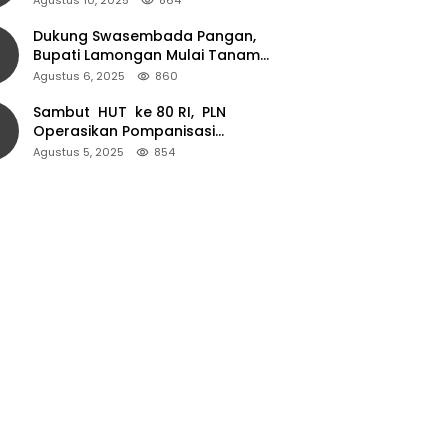
Dukung Swasembada Pangan,
Bupati Lamongan Mulai Tanam
Padi Musim Ketiga
Agustus 6, 2025
860
Sambut HUT ke 80 RI, PLN
Operasikan Pompanisasi
Persawahan dan Akses Air Bersih
Agustus 5, 2025
854