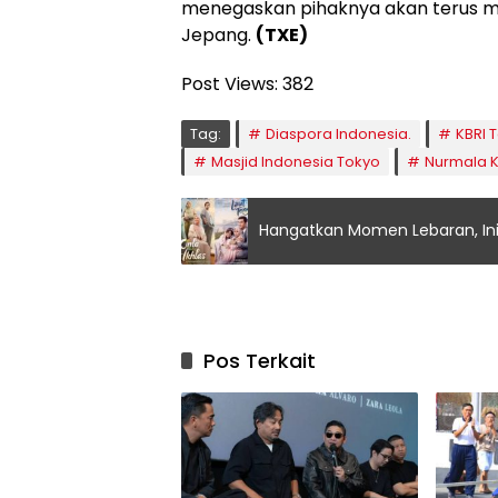
menegaskan pihaknya akan terus m
Jepang.
(TXE)
Post Views:
382
Tag:
Diaspora Indonesia.
KBRI 
Masjid Indonesia Tokyo
Nurmala Ka
Hangatkan Momen Lebaran, Ini 
Pos Terkait