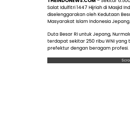
THEINDONEWS.COM
– Sekitar 6.5
Salat Idulfitri 1447 Hijriah di Masjid 
diselenggarakan oleh Kedutaan Besa
Masyarakat Islam Indonesia Jepang
Duta Besar RI untuk Jepang, Nurmala
terdapat sekitar 250 ribu WNI yang 
prefektur dengan beragam profesi.
Scro