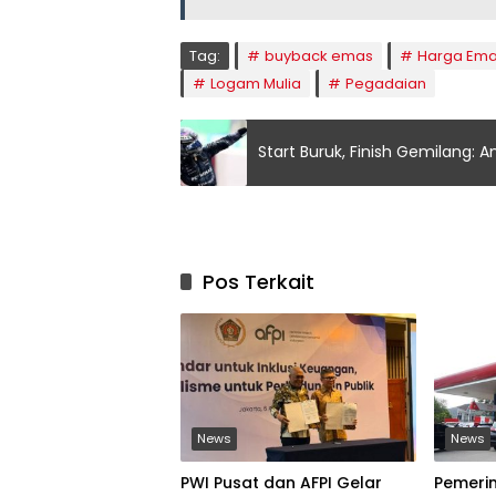
Tag:
buyback emas
Harga Ema
Logam Mulia
Pegadaian
Start Buruk, Finish Gemilang: A
Pos Terkait
News
News
PWI Pusat dan AFPI Gelar
Pemeri