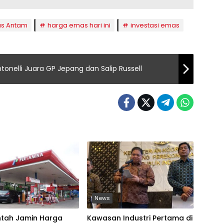
s Antam
harga emas hari ini
investasi emas
ntonelli Juara GP Jepang dan Salip Russell
News
ntah Jamin Harga
Kawasan Industri Pertama di