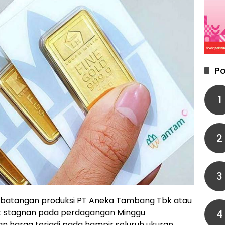
Po
1
2
3
batangan produksi PT Aneka Tambang Tbk atau
at stagnan pada perdagangan Minggu
4
n harga terjadi pada hampir seluruh ukuran,