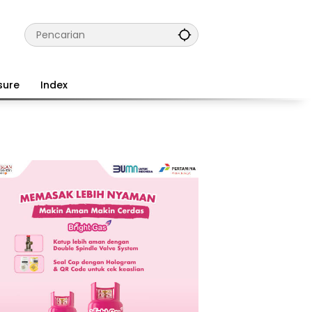
sure
Index