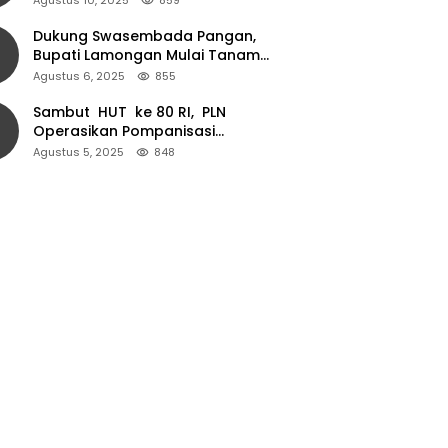
Dukung Swasembada Pangan,
Bupati Lamongan Mulai Tanam
Padi Musim Ketiga
Agustus 6, 2025
855
Sambut HUT ke 80 RI, PLN
Operasikan Pompanisasi
Persawahan dan Akses Air Bersih
Agustus 5, 2025
848