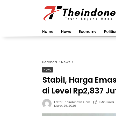
Langsung
ke
konten
Home
News
Economy
Politic
Beranda
News
News
Stabil, Harga Ema
di Level Rp2,837 Ju
Editor Theindonews.com
1 Min Baca
Maret 29, 2026