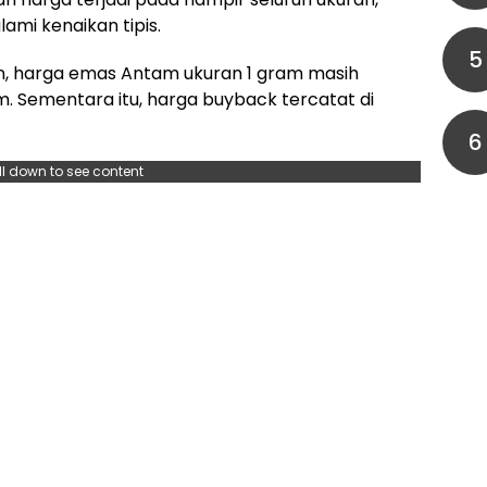
mi kenaikan tipis.
5
n, harga emas Antam ukuran 1 gram masih
m. Sementara itu, harga buyback tercatat di
6
ll down to see content