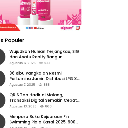
s Populer
Wujudkan Hunian Terjangkau, SIG
dan Asatu Realty Bangun
Perumahan di Cianjur
Agustus 6, 2025
944
36 Ribu Pangkalan Resmi
Pertamina Jamin Distribusi LPG 3
Kg Aman di Jawa Timur
Agustus 7, 2025
888
QRIS Tap Hadir di Malang,
Transaksi Digital Semakin Cepat
dan Mudah dengan Teknologi NFC
Agustus 13, 2025
866
Menpora Buka Kejuaraan Fin
Swimming Piala Kasal 2025, 900
Atlet Ambil Bagian
Agustus 10, 2025
859