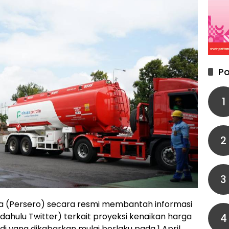
Po
1
2
3
a (Persero) secara resmi membantah informasi
(dahulu Twitter) terkait proyeksi kenaikan harga
4
i yang dikabarkan mulai berlaku pada 1 April