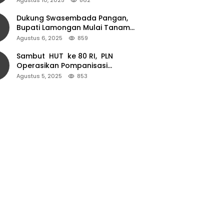
Dukung Swasembada Pangan,
Bupati Lamongan Mulai Tanam
Padi Musim Ketiga
Agustus 6, 2025
859
Sambut HUT ke 80 RI, PLN
Operasikan Pompanisasi
Persawahan dan Akses Air Bersih
Agustus 5, 2025
853