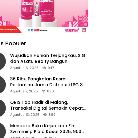
s Populer
Wujudkan Hunian Terjangkau, SIG
dan Asatu Realty Bangun
Perumahan di Cianjur
Agustus 6, 2025
947
36 Ribu Pangkalan Resmi
Pertamina Jamin Distribusi LPG 3
Kg Aman di Jawa Timur
Agustus 7, 2025
890
QRIS Tap Hadir di Malang,
Transaksi Digital Semakin Cepat
dan Mudah dengan Teknologi NFC
Agustus 13, 2025
869
Menpora Buka Kejuaraan Fin
Swimming Piala Kasal 2025, 900
Atlet Ambil Bagian
Agustus 10, 2025
862