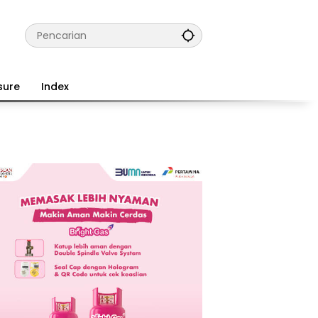
sure
Index