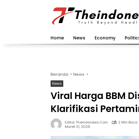
Langsung
ke
konten
Home
News
Economy
Politic
Beranda
News
News
Viral Harga BBM Dis
Klarifikasi Pertam
Editor Theindonews.com
2 Min Baca
Maret 31, 2026