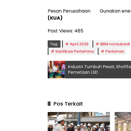
Pesan Perusahaan Gunakan energi 
(KUA)
Post Views:
485
Tag:
April 2026
BBM nonsubsidi
klarifikasi Pertamina
Pertamax
Industri Tumbuh Pesat, Khofif
Pemetaan LSD
Pos Terkait