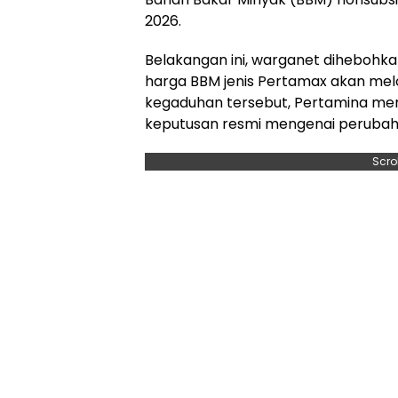
2026.
Belakangan ini, warganet diheboh
harga BBM jenis Pertamax akan melo
kegaduhan tersebut, Pertamina men
keputusan resmi mengenai perubah
Scro