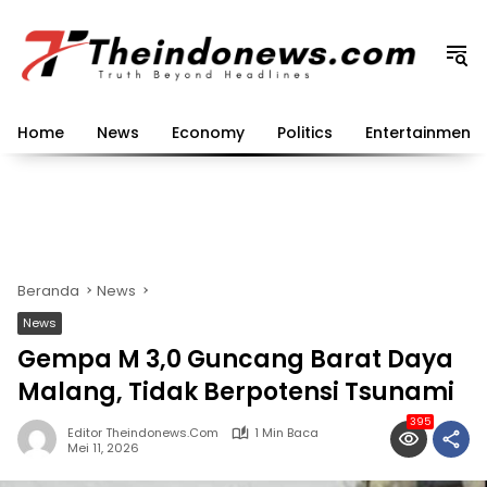
Langsung
ke
konten
Home
News
Economy
Politics
Entertainment
Beranda
News
News
Gempa M 3,0 Guncang Barat Daya
Malang, Tidak Berpotensi Tsunami
395
Editor Theindonews.com
1 Min Baca
Mei 11, 2026