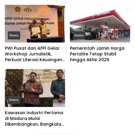
News
News
PWI Pusat dan AFPI Gelar
Pemerintah Jamin Harga
Workshop Jurnalistik,
Pertalite Tetap Stabil
Perkuat Literasi Keuangan
hingga Akhir 2026
Digital dan Lawan Pinjol
Ilegal
News
Kawasan Industri Pertama
di Madura Mulai
Dikembangkan, Bangkalan
Jadi Lokasi Strategis