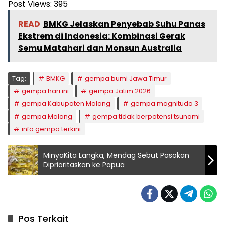
Post Views:
395
READ
BMKG Jelaskan Penyebab Suhu Panas
Ekstrem di Indonesia: Kombinasi Gerak
Semu Matahari dan Monsun Australia
Tag:
BMKG
gempa bumi Jawa Timur
gempa hari ini
gempa Jatim 2026
gempa Kabupaten Malang
gempa magnitudo 3
gempa Malang
gempa tidak berpotensi tsunami
info gempa terkini
MinyaKita Langka, Mendag Sebut Pasokan
Diprioritaskan ke Papua
Pos Terkait