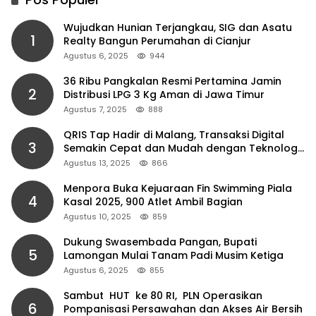
Wujudkan Hunian Terjangkau, SIG dan Asatu
1
Realty Bangun Perumahan di Cianjur
Agustus 6, 2025
944
36 Ribu Pangkalan Resmi Pertamina Jamin
2
Distribusi LPG 3 Kg Aman di Jawa Timur
Agustus 7, 2025
888
QRIS Tap Hadir di Malang, Transaksi Digital
3
Semakin Cepat dan Mudah dengan Teknologi
NFC
Agustus 13, 2025
866
Menpora Buka Kejuaraan Fin Swimming Piala
4
Kasal 2025, 900 Atlet Ambil Bagian
Agustus 10, 2025
859
Dukung Swasembada Pangan, Bupati
5
Lamongan Mulai Tanam Padi Musim Ketiga
Agustus 6, 2025
855
Sambut HUT ke 80 RI, PLN Operasikan
6
Pompanisasi Persawahan dan Akses Air Bersih