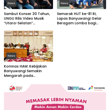
News
News
Sambut Konser 30 Tahun,
Semarak HUT ke-81 RI,
UNGU Rilis Video Musik
Lapas Banyuwangi Gelar
“Utara-Selatan”
Beragam Lomba bagi
Disutradarai Pasha
Warga Binaan
News
Komnas HAM: Kebijakan
Banyuwangi Semakin
Mengarah pada
Pemenuhan Hak Dasar