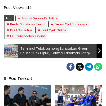
Post Views:
414
Tag:
Aliansi Geranat's Jatim
Berita Surabaya Besok
Demo Ojol Surabaya
DOBRAK Jatim
Tarif Ojek Online
UU Transportasi Online
Terminal Teluk Lamong Luncurkan Green
House “Titik Hijau”, Terima Tanaman Langka
dari Kebun Raya Purwodadi
Pos Terkait