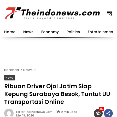
Langsung
ke
konten
Home
News
Economy
Politics
Entertainment
Beranda
News
News
Ribuan Driver Ojol Jatim Siap
Kepung Surabaya Besok, Tuntut UU
Transportasi Online
414
Editor Theindonews.com
2 Min Baca
Mei 19, 2026