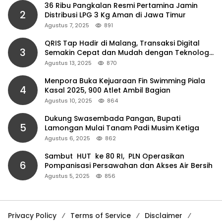
36 Ribu Pangkalan Resmi Pertamina Jamin
2
Distribusi LPG 3 Kg Aman di Jawa Timur
Agustus 7, 2025
891
QRIS Tap Hadir di Malang, Transaksi Digital
3
Semakin Cepat dan Mudah dengan Teknologi
NFC
Agustus 13, 2025
870
Menpora Buka Kejuaraan Fin Swimming Piala
4
Kasal 2025, 900 Atlet Ambil Bagian
Agustus 10, 2025
864
Dukung Swasembada Pangan, Bupati
5
Lamongan Mulai Tanam Padi Musim Ketiga
Agustus 6, 2025
862
Sambut HUT ke 80 RI, PLN Operasikan
6
Pompanisasi Persawahan dan Akses Air Bersih
Agustus 5, 2025
856
Privacy Policy
Terms of Service
Disclaimer