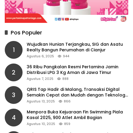
Pos Populer
Wujudkan Hunian Terjangkau, SIG dan Asatu
1
Realty Bangun Perumahan di Cianjur
Agustus 6, 2025
944
36 Ribu Pangkalan Resmi Pertamina Jamin
2
Distribusi LPG 3 Kg Aman di Jawa Timur
Agustus 7, 2025
888
QRIS Tap Hadir di Malang, Transaksi Digital
3
Semakin Cepat dan Mudah dengan Teknologi
NFC
Agustus 13, 2025
866
Menpora Buka Kejuaraan Fin Swimming Piala
4
Kasal 2025, 900 Atlet Ambil Bagian
Agustus 10, 2025
859