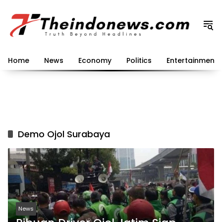
Langsung
ke
konten
Home
News
Economy
Politics
Entertainment
Demo Ojol Surabaya
News