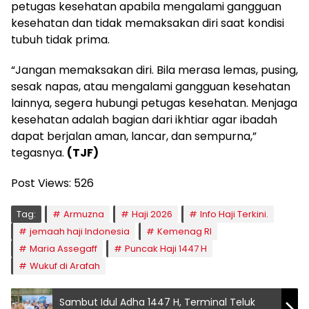
petugas kesehatan apabila mengalami gangguan
kesehatan dan tidak memaksakan diri saat kondisi
tubuh tidak prima.
“Jangan memaksakan diri. Bila merasa lemas, pusing,
sesak napas, atau mengalami gangguan kesehatan
lainnya, segera hubungi petugas kesehatan. Menjaga
kesehatan adalah bagian dari ikhtiar agar ibadah
dapat berjalan aman, lancar, dan sempurna,”
tegasnya.
(TJF)
Post Views:
526
Tag:
Armuzna
Haji 2026
Info Haji Terkini.
jemaah haji Indonesia
Kemenag RI
Maria Assegaff
Puncak Haji 1447 H
Wukuf di Arafah
Sambut Idul Adha 1447 H, Terminal Teluk