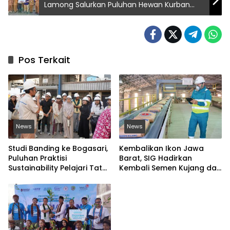
Lamong Salurkan Puluhan Hewan Kurban
untuk Masyarakat Ring 1
Pos Terkait
News
News
Studi Banding ke Bogasari,
Kembalikan Ikon Jawa
Puluhan Praktisi
Barat, SIG Hadirkan
Sustainability Pelajari Tata
Kembali Semen Kujang dan
Kelola Industri
Gandeng PERSIB Bandung
Berkelanjutan