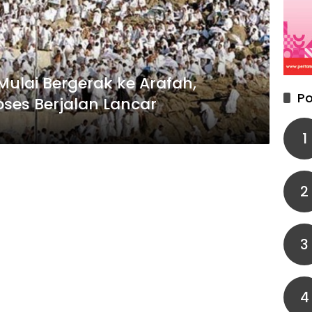
Mulai Bergerak ke Arafah,
Po
oses Berjalan Lancar
1
2
3
4