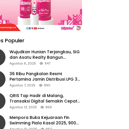
s Populer
Wujudkan Hunian Terjangkau, SIG
dan Asatu Realty Bangun
Perumahan di Cianjur
Agustus 6, 2025
947
36 Ribu Pangkalan Resmi
Pertamina Jamin Distribusi LPG 3
Kg Aman di Jawa Timur
Agustus 7, 2025
890
QRIS Tap Hadir di Malang,
Transaksi Digital Semakin Cepat
dan Mudah dengan Teknologi NFC
Agustus 13, 2025
869
Menpora Buka Kejuaraan Fin
Swimming Piala Kasal 2025, 900
Atlet Ambil Bagian
Agustus 10, 2025
862