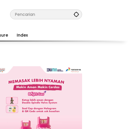
sure
Index