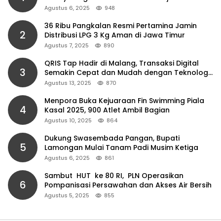
Agustus 6, 2025
948
36 Ribu Pangkalan Resmi Pertamina Jamin
2
Distribusi LPG 3 Kg Aman di Jawa Timur
Agustus 7, 2025
890
QRIS Tap Hadir di Malang, Transaksi Digital
3
Semakin Cepat dan Mudah dengan Teknologi
NFC
Agustus 13, 2025
870
Menpora Buka Kejuaraan Fin Swimming Piala
4
Kasal 2025, 900 Atlet Ambil Bagian
Agustus 10, 2025
864
Dukung Swasembada Pangan, Bupati
5
Lamongan Mulai Tanam Padi Musim Ketiga
Agustus 6, 2025
861
Sambut HUT ke 80 RI, PLN Operasikan
6
Pompanisasi Persawahan dan Akses Air Bersih
Agustus 5, 2025
855