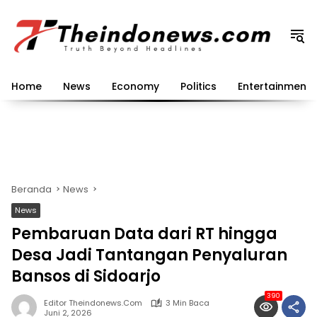
Langsung
ke
konten
Home
News
Economy
Politics
Entertainment
Beranda
News
News
Pembaruan Data dari RT hingga
Desa Jadi Tantangan Penyaluran
Bansos di Sidoarjo
390
Editor Theindonews.com
3 Min Baca
Juni 2, 2026