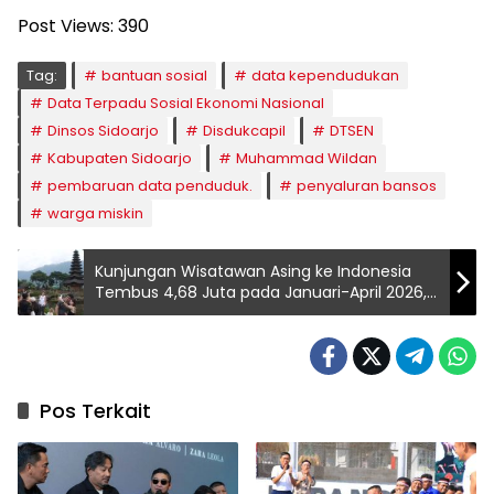
Post Views:
390
Tag:
bantuan sosial
data kependudukan
Data Terpadu Sosial Ekonomi Nasional
Dinsos Sidoarjo
Disdukcapil
DTSEN
Kabupaten Sidoarjo
Muhammad Wildan
pembaruan data penduduk.
penyaluran bansos
warga miskin
Kunjungan Wisatawan Asing ke Indonesia
Tembus 4,68 Juta pada Januari-April 2026,
Tertinggi Sejak 2020
Pos Terkait