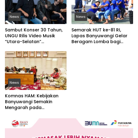
News
News
Sambut Konser 30 Tahun,
Semarak HUT ke-81 RI,
UNGU Rilis Video Musik
Lapas Banyuwangi Gelar
“Utara-Selatan”
Beragam Lomba bagi
Disutradarai Pasha
Warga Binaan
News
Komnas HAM: Kebijakan
Banyuwangi Semakin
Mengarah pada
Pemenuhan Hak Dasar