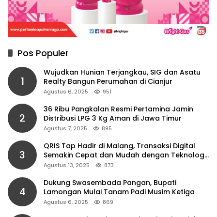
Pos Populer
Wujudkan Hunian Terjangkau, SIG dan Asatu
1
Realty Bangun Perumahan di Cianjur
Agustus 6, 2025
951
36 Ribu Pangkalan Resmi Pertamina Jamin
2
Distribusi LPG 3 Kg Aman di Jawa Timur
Agustus 7, 2025
895
QRIS Tap Hadir di Malang, Transaksi Digital
3
Semakin Cepat dan Mudah dengan Teknologi
NFC
Agustus 13, 2025
873
Dukung Swasembada Pangan, Bupati
4
Lamongan Mulai Tanam Padi Musim Ketiga
Agustus 6, 2025
869