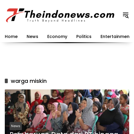
Langsung
ke
konten
Home
News
Economy
Politics
Entertainment
warga miskin
News